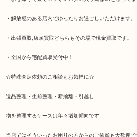
☆当店の特徴☆
・神戸市灘区,神戸市東灘区,西宮,神戸市北区,西宮,明
で顧客満足度No1を目指しております買取専門店 大
スタ六甲店です。土日祝日休まず営業中。出張買取,
大歓迎です！
・JR六甲道駅を降りてバスローターリーがある側、