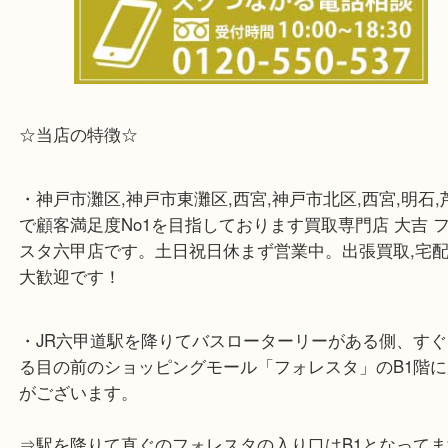
兵庫県,灘区,東灘区,北区,芦屋市,西宮市,明石市,尼崎
※宅配買取は、事前にライン査定で1万円以上が出た
らせて頂きます。(金券・両替以外）