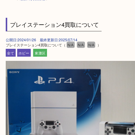
HOME
>
最新の買取情報
>
プレイステーション4買取について
公開日:2024/01/26 最終更新日:2025/07/14
プレイステーション4買取について（
N/A
N/A
N/A
）
全て
ホビー
東灘区