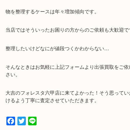
☆当店の特徴☆
・神戸市灘区,神戸市東灘区,西宮,神戸市北区,西宮,明
で顧客満足度No1を目指しております買取専門店 大
スタ六甲店です。土日祝日休まず営業中。出張買取,
大歓迎です！
・六甲道駅（北側/山側）へ出て目の前のショッピン
「フォレスタ」のB1に店舗がございます。