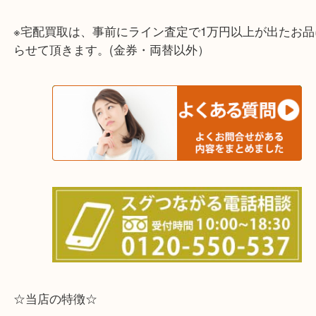
兵庫県,灘区,東灘区,北区,芦屋市,西宮市,明石市,尼崎
※宅配買取は、事前にライン査定で1万円以上が出た
らせて頂きます。(金券・両替以外）