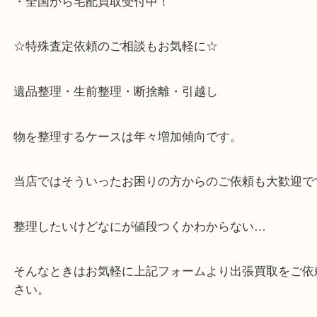
・六甲道駅（北側/山側）へ出て目の前のショッピン
「フォレスタ」のB1に店舗がございます。
⇒駅を降りて直ぐのフォレスタの入り口はB1となっ
・解放感ある店内でゆったりお過ごしいただけます
・出張買取,店頭買取どちらもその場で現金買取です
・全国から宅配買取受付中！
☆特殊査定依頼のご相談もお気軽に☆
遺品整理・生前整理・断捨離・引越し