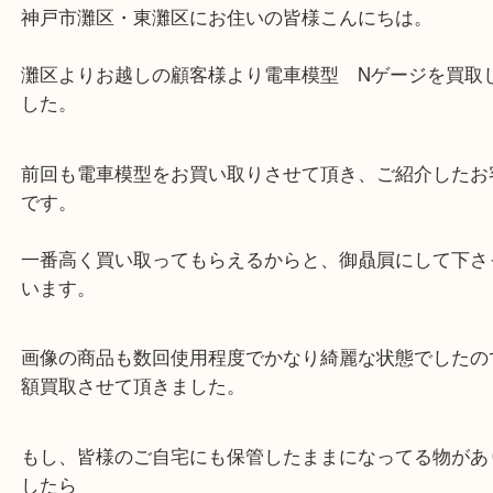
電車模型 Nゲージ
公開日:2022/07/01 最終更新日:2025/07/14
電車模型 Nゲージ（
N/A
N/A
N/A
）
全て
ホビー
灘区