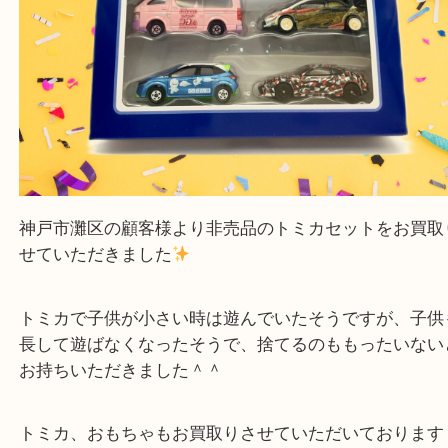
Facebook
Twitter
Line
非売品 トミカセット 株主優待 買取
公開日:2023/06/03 最終更新日:2025/07/14
非売品 トミカセット 株主優待 買取（
N/A
N/A
N/A
）
全て
ホビー
灘区