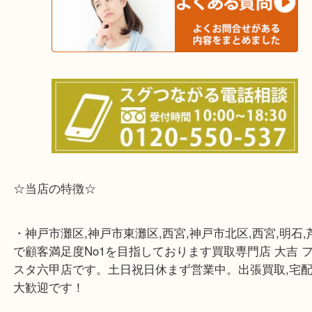
☆出張買取エリア☆
兵庫県,灘区,東灘区,北区,芦屋市,西宮市,明石市,尼崎