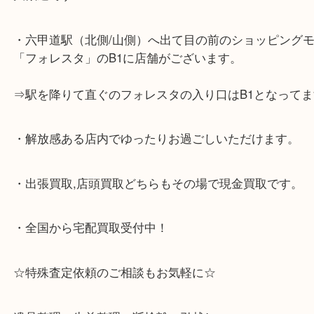
☆当店の特徴☆
・神戸市灘区,神戸市東灘区,西宮,神戸市北区,西宮,明
で顧客満足度No1を目指しております買取専門店 大
スタ六甲店です。土日祝日休まず営業中。出張買取,
大歓迎です！
・六甲道駅（北側/山側）へ出て目の前のショッピン
「フォレスタ」のB1に店舗がございます。
⇒駅を降りて直ぐのフォレスタの入り口はB1となっ