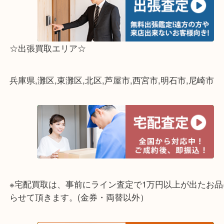
☆出張買取エリア☆
兵庫県,灘区,東灘区,北区,芦屋市,西宮市,明石市,尼崎