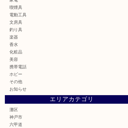
時計
カメラ
食器
金貨
記念メダル
古銭
お酒
切手
金券・商品券
鉄道模型
テレホンカード
株主優待券
はがき
骨董品
古美術品
家電