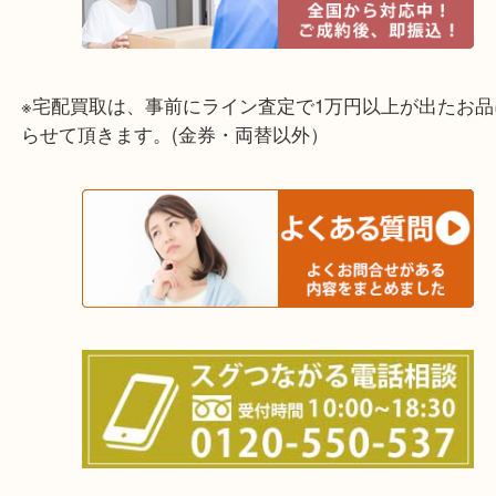
☆出張買取エリア☆
兵庫県,灘区,東灘区,北区,芦屋市,西宮市,明石市,尼崎
※宅配買取は、事前にライン査定で1万円以上が出た
らせて頂きます。(金券・両替以外）