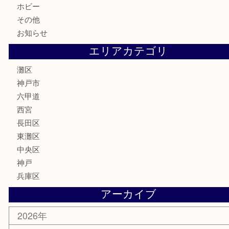
鉄道模型
テレホンカード
株主優待券
はがき
骨董品
古美術品
家電
喫煙具
電動工具
文房具
釣り具
楽器
香水
化粧品
美容
携帯電話