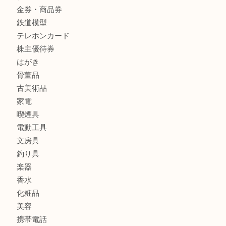
フィギュア
全て
貴金属
宝石
金製品
銀製品
ブランド
時計
カメラ
食器
金貨
記念メダル
古銭
お酒
切手
金券・商品券