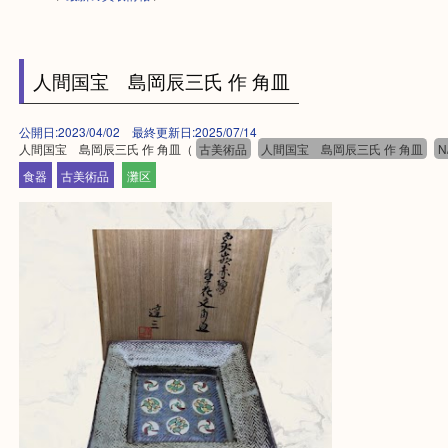
HOME
>
最新の買取情報
>
人間国宝 島岡辰三氏 作 角皿
公開日:2023/04/02 最終更新日:2025/07/14
人間国宝 島岡辰三氏 作 角皿（
古美術品
人間国宝 島岡辰三氏 作 角
食器
古美術品
灘区