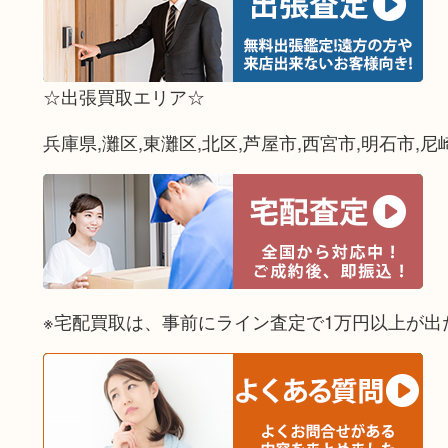
☆出張買取エリア☆
兵庫県,灘区,東灘区,北区,芦屋市,西宮市,明石市,尼
※宅配買取は、事前にライン査定で1万円以上が出