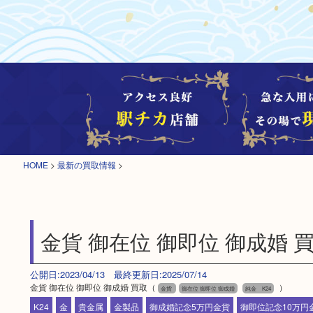
HOME
>
最新の買取情報
>
金貨 御在位 御即位 御成婚 
公開日:2023/04/13 最終更新日:2025/07/14
金貨 御在位 御即位 御成婚 買取（
）
金貨
御在位 御即位 御成婚
純金 K24
K24
金
貴金属
金製品
御成婚記念5万円金貨
御即位記念10万円