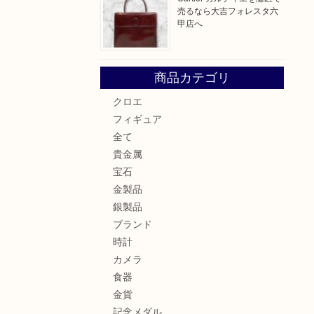
売るなら大吉フォレスタ六
甲店へ
商品カテゴリ
クロエ
フィギュア
全て
貴金属
宝石
金製品
銀製品
ブランド
時計
カメラ
食器
金貨
記念メダル