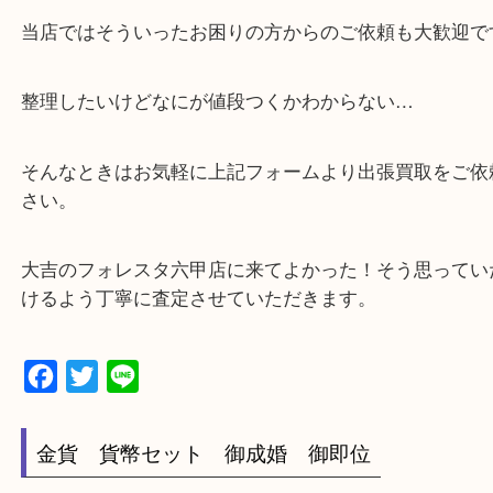
・全国から宅配買取受付中！
☆特殊査定依頼のご相談もお気軽に☆
遺品整理・生前整理・断捨離・引越し
物を整理するケースは年々増加傾向です。
当店ではそういったお困りの方からのご依頼も大歓
整理したいけどなにが値段つくかわからない…