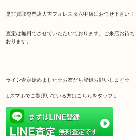
ル金貨です。
海外の金貨も買取りが可能です。金が高騰中なので
な…とご検討の方は
是非買取専門店大吉フォレスタ六甲店にお任せ下さ
査定は無料でさせていただいております。ご来店お
おります。
ライン査定始めました☆お友だち登録お願いします