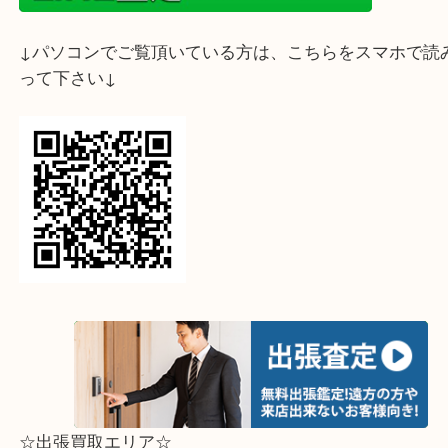
↓スマホでご覧頂いている方はこちらをタップ↓
↓パソコンでご覧頂いている方は、こちらをスマホ
って下さい↓