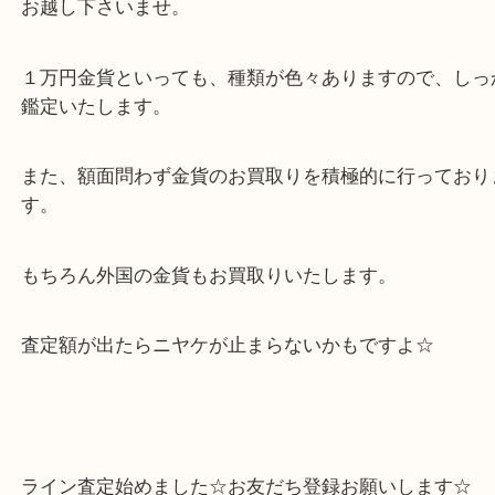
額面1万円ですが、買取額はなんと
ピーーー
円にな
す！
知りたい方は、ぜひとも買取専門店大吉フォレスタ
お越し下さいませ。
１万円金貨といっても、種類が色々ありますので、
鑑定いたします。
また、額面問わず金貨のお買取りを積極的に行って
す。
もちろん外国の金貨もお買取りいたします。