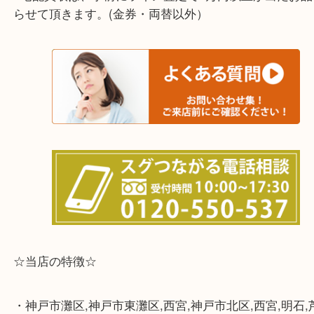
兵庫県,灘区,東灘区,北区,芦屋市,西宮市,明石市,尼崎
※宅配買取は、事前にライン査定で1万円以上が出た
らせて頂きます。(金券・両替以外）