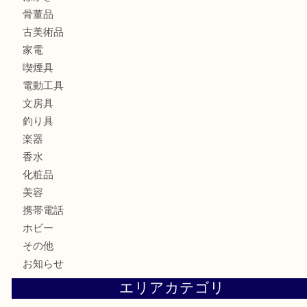
宝石
金製品
銀製品
ブランド
時計
カメラ
食器
金貨
記念メダル
古銭
お酒
切手
金券・商品券
鉄道模型
テレホンカード
株主優待券