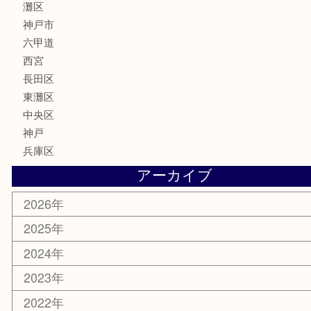
はがき
骨董品
古美術品
家電
喫煙具
電動工具
文房具
釣り具
楽器
香水
化粧品
美容
携帯電話
ホビー
その他
お知らせ