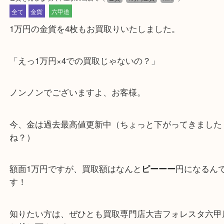
公開日:2020/06/29 最終更新日:2025/07/14
金貨を売るなら六甲道駅の当店で
（
金貨
1万円金貨
N/A
）
全て
金貨
六甲道
1万円の金貨を4枚もお買取りいたしました。
「えっ1万円×4での買取じゃないの？」
ノンノンでございますよ、お客様。
今、金は過去最高値更新中（ちょっと下がってきま
ね？）