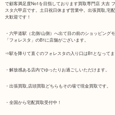
☆当店の特徴☆
・神戸市灘区,神戸市東灘区,西宮,神戸市北区,西宮,明
で顧客満足度No1を目指しております買取専門店 大
スタ六甲店です。土日祝日休まず営業中。出張買取,
大歓迎です！
・六甲道駅（北側/山側）へ出て目の前のショッピン