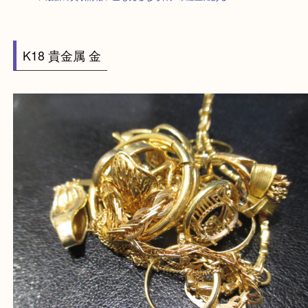
HOME
>
最新の買取情報
>
金も売るなら神戸市灘区にある
K18 貴金属 金