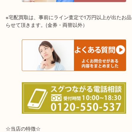
☆出張買取エリア☆
兵庫県,灘区,東灘区,北区,芦屋市,西宮市,明石市,尼崎
※宅配買取は、事前にライン査定で1万円以上が出た
らせて頂きます。(金券・両替以外）