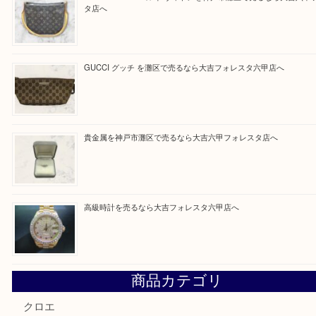
Facebook
Twitter
Line
買取ブログ検索
最近の投稿
貴金属を神戸市灘区で売るなら大吉六甲フォレスタ店へ
LOUIS VUITTON ルイ ヴィトンを神戸市灘区で売るなら
タ店へ