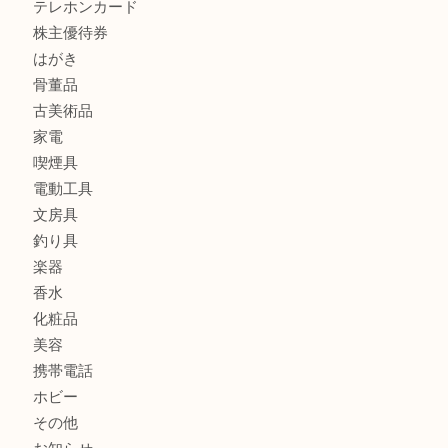
貴金属
宝石
金製品
銀製品
ブランド
時計
カメラ
食器
金貨
記念メダル
古銭
お酒
切手
金券・商品券
鉄道模型
テレホンカード