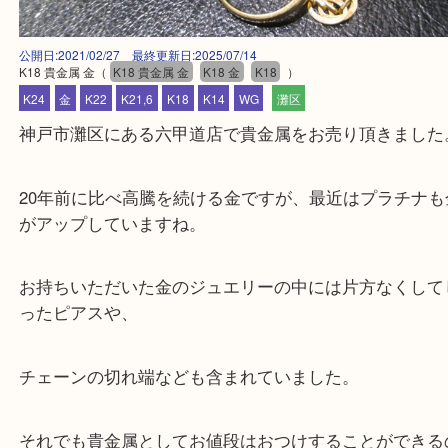
公開日:2021/02/27 最終更新日:2025/07/14
K18 貴金属 金
（
K18 貴金属 金
K18 金
K18
）
K24
金
K22
K21,6
K18
K14
WG
灘区
神戸市灘区にある六甲道店で貴金属をお売り頂きま
20年前に比べ高騰を続ける金ですが、最近はプラチ
がアップしていますね。
お持ちいただいた金のジュエリーの中には片方なく
ったピアスや、