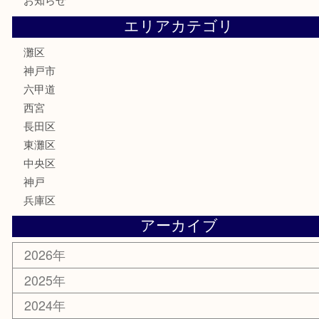
株主優待券
はがき
骨董品
古美術品
家電
喫煙具
電動工具
文房具
釣り具
楽器
香水
化粧品
美容
携帯電話
ホビー
その他