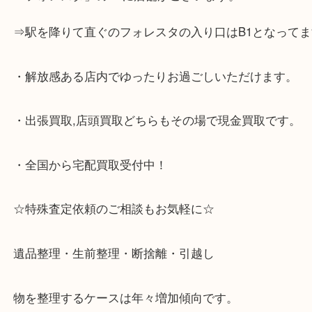
☆当店の特徴☆
・神戸市灘区,神戸市東灘区,西宮,神戸市北区,西宮,明
で顧客満足度No1を目指しております買取専門店 大
スタ六甲店です。土日祝日休まず営業中。出張買取,
大歓迎です！
・六甲道駅（北側/山側）へ出て目の前のショッピン
「フォレスタ」のB1に店舗がございます。
⇒駅を降りて直ぐのフォレスタの入り口はB1となっ
・解放感ある店内でゆったりお過ごしいただけます