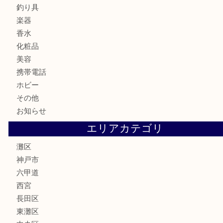
金貨
記念メダル
古銭
お酒
切手
金券・商品券
鉄道模型
テレホンカード
株主優待券
はがき
骨董品
古美術品
家電
喫煙具
電動工具
文房具