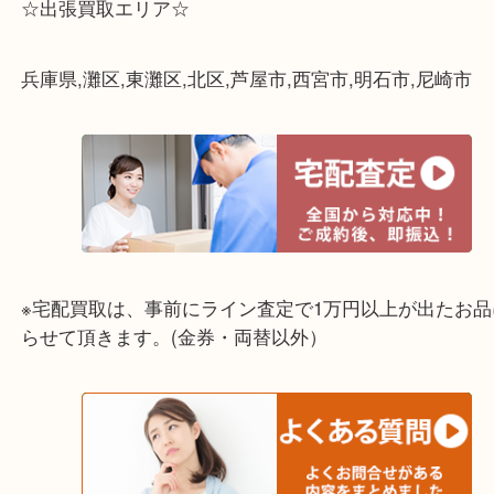
☆出張買取エリア☆
兵庫県,灘区,東灘区,北区,芦屋市,西宮市,明石市,尼崎