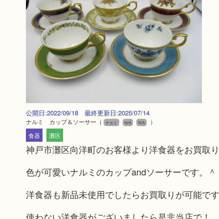
公開日:2022/09/18 最終更新日:2025/07/14
ナルミ カップ＆ソーサー
（
）
ナルミ
N/A
N/A
食器
灘区
神戸市灘区向洋町のお客様より洋食器をお買取
色が可愛いナルミのカップandソーサーです。＾
洋食器も新品未使用でしたらお買取りが可能で
使わない洋食器がございましたら是非当店で！