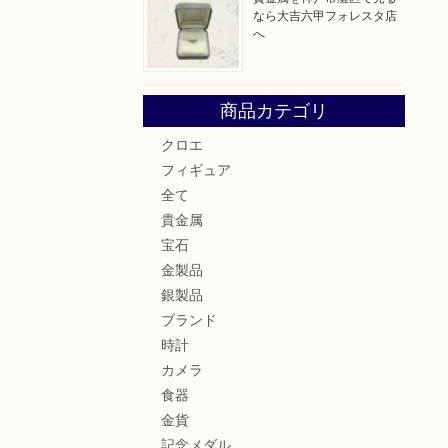
なら大吉六甲フォレスタ店
へ
商品カテゴリ
クロエ
フィギュア
全て
貴金属
宝石
金製品
銀製品
ブランド
時計
カメラ
食器
金貨
記念メダル