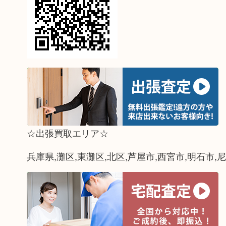
☆出張買取エリア☆
兵庫県,灘区,東灘区,北区,芦屋市,西宮市,明石市,