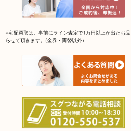
☆出張買取エリア☆
兵庫県,灘区,東灘区,北区,芦屋市,西宮市,明石市,尼崎
※宅配買取は、事前にライン査定で1万円以上が出た
らせて頂きます。(金券・両替以外）