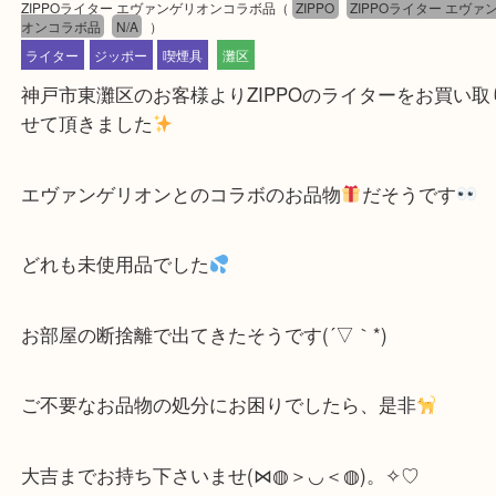
公開日:2023/01/22 最終更新日:2025/07/14
ZIPPOライター エヴァンゲリオンコラボ品
（
ZIPPO
ZIPPOライター 
オンコラボ品
N/A
）
ライター
ジッポー
喫煙具
灘区
神戸市東灘区のお客様よりZIPPOのライターをお買
せて頂きました
エヴァンゲリオンとのコラボのお品物
だそうです
どれも未使用品でした
お部屋の断捨離で出てきたそうです(´▽｀*)