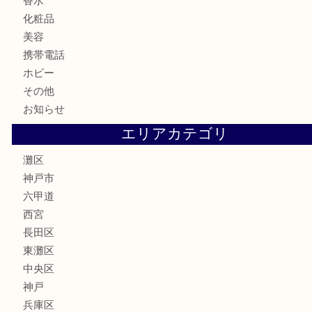
お酒
切手
金券・商品券
鉄道模型
テレホンカード
株主優待券
はがき
骨董品
古美術品
家電
喫煙具
電動工具
文房具
釣り具
楽器
香水