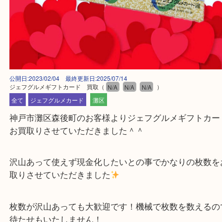
公開日:2023/02/04 最終更新日:2025/07/14
ジェフグルメギフトカード 買取
（
N/A
N/A
N/A
）
全て
ジェフグルメカード
灘区
神戸市灘区森後町のお客様よりジェフグルメギフト
お買取りさせていただきました＾＾