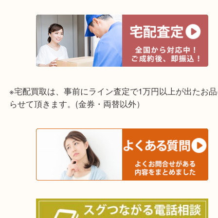
☆出張買取エリア☆
兵庫県,灘区,東灘区,北区,芦屋市,西宮市,明石市,尼崎
※宅配買取は、事前にライン査定で1万円以上が出た
らせて頂きます。(金券・両替以外）