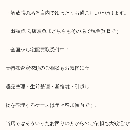
で顧客満足度No1を目指しております買取専門店 大
スタ六甲店です。土日祝日休まず営業中。出張買取,
大歓迎です！
・JR六甲道駅を降りてバスローターリーがある側、
る目の前のショッピングモール「フォレスタ」のB1
がございます。
⇒駅を降りて直ぐのフォレスタの入り口はB1となっ
・解放感のある店内でゆったりお過ごしいただけま
・出張買取,店頭買取どちらもその場で現金買取です