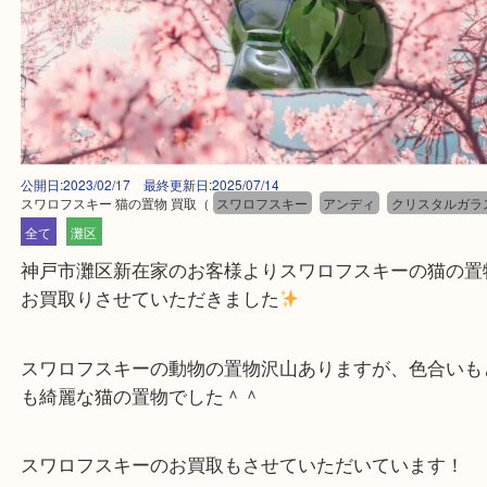
公開日:2023/02/17 最終更新日:2025/07/14
スワロフスキー 猫の置物 買取
（
スワロフスキー
アンディ
クリスタ
全て
灘区
神戸市灘区新在家のお客様よりスワロフスキーの猫
お買取りさせていただきました