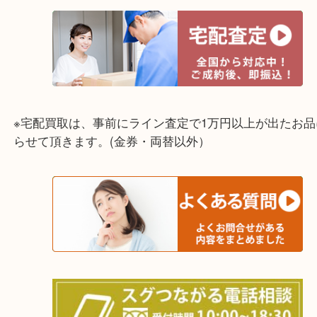
☆出張買取エリア☆
兵庫県,灘区,東灘区,北区,芦屋市,西宮市,明石市,尼崎
※宅配買取は、事前にライン査定で1万円以上が出た
らせて頂きます。(金券・両替以外）