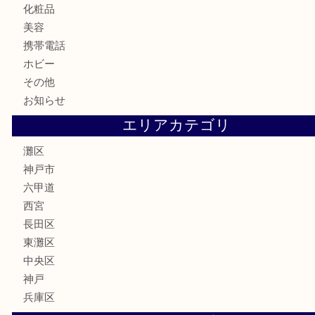
お酒
切手
金券・商品券
鉄道模型
テレホンカード
株主優待券
はがき
骨董品
古美術品
家電
喫煙具
電動工具
文房具
釣り具
楽器
香水