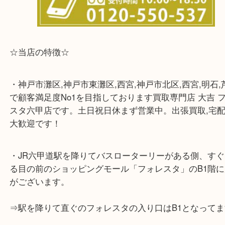
☆当店の特徴☆
・神戸市灘区,神戸市東灘区,西宮,神戸市北区,西宮,明
で顧客満足度No1を目指しております買取専門店 大