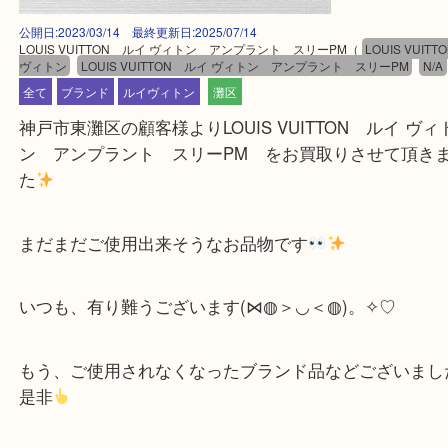
公開日:2023/03/14 最終更新日:2025/07/14
LOUIS VUITTON ルイ ヴィトン アンプラント スリーPM
（
LOUIS 
ヴィトン
LOUIS VUITTON ルイ ヴィトン アンプラント スリーPM
全て
ブランド
ルイヴィトン
灘区
神戸市東灘区の顧客様よりLOUIS VUITTON ルイ 
ン アンプラント スリーPM をお買取りさせて
た
まだまだご使用出来そうなお品物です
いつも、有り難うございます(⋈◍＞◡＜◍)。✧♡