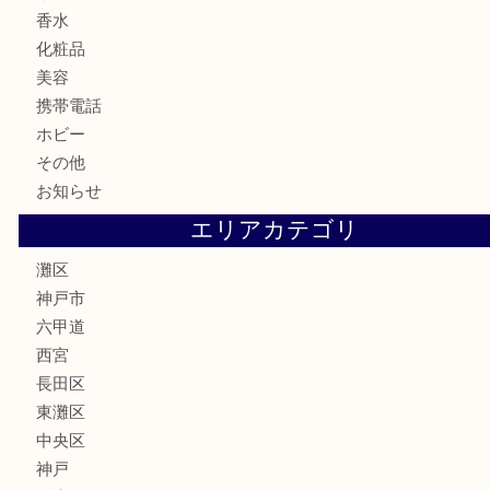
古銭
お酒
切手
金券・商品券
鉄道模型
テレホンカード
株主優待券
はがき
骨董品
古美術品
家電
喫煙具
電動工具
文房具
釣り具
楽器