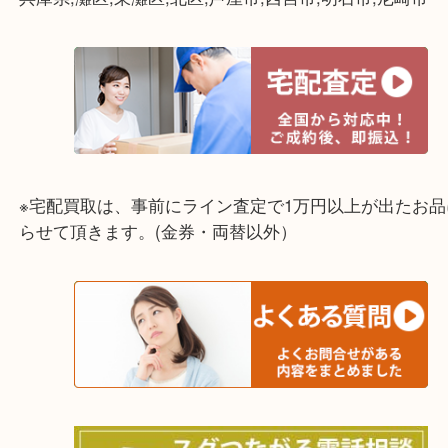
☆出張買取エリア☆
兵庫県,灘区,東灘区,北区,芦屋市,西宮市,明石市,尼崎
※宅配買取は、事前にライン査定で1万円以上が出た