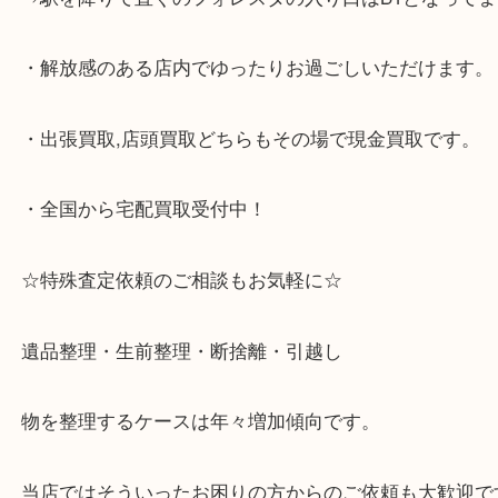
・神戸市灘区,神戸市東灘区,西宮,神戸市北区,西宮,明
で顧客満足度No1を目指しております買取専門店 大
スタ六甲店です。土日祝日休まず営業中。出張買取,
大歓迎です！
・JR六甲道駅を降りてバスローターリーがある側、
る目の前のショッピングモール「フォレスタ」のB1
がございます。
⇒駅を降りて直ぐのフォレスタの入り口はB1となっ
・解放感のある店内でゆったりお過ごしいただけま
・出張買取,店頭買取どちらもその場で現金買取です