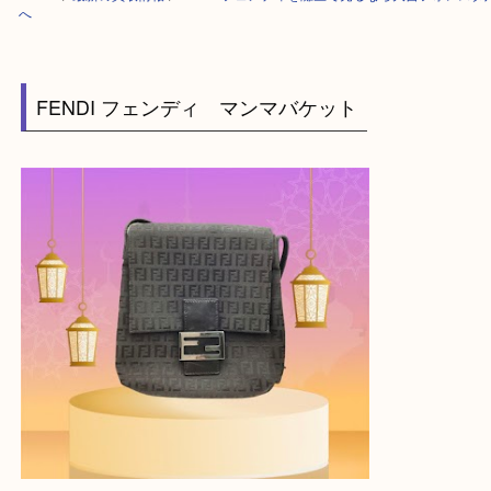
HOME
>
最新の買取情報
>
FENDI フェンディを灘区で売るなら大吉フォ
へ
FENDI フェンディ マンマバケット