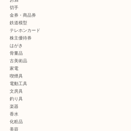
クロエ
フィギュア
全て
貴金属
宝石
金製品
銀製品
ブランド
時計
カメラ
食器
金貨
記念メダル
古銭
お酒
切手