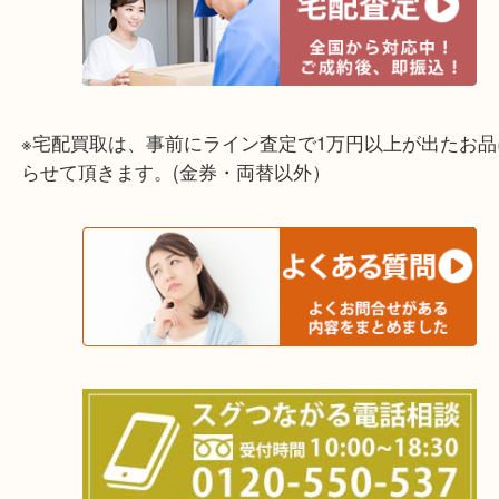
☆出張買取エリア☆
兵庫県,灘区,東灘区,北区,芦屋市,西宮市,明石市,尼崎
※宅配買取は、事前にライン査定で1万円以上が出た
らせて頂きます。(金券・両替以外）