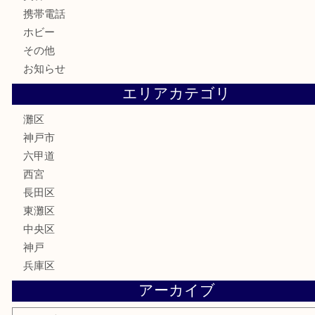
金券・商品券
鉄道模型
テレホンカード
株主優待券
はがき
骨董品
古美術品
家電
喫煙具
電動工具
文房具
釣り具
楽器
香水
化粧品
美容