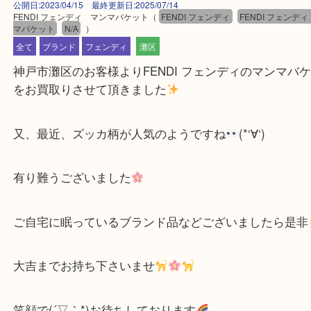
公開日:2023/04/15 最終更新日:2025/07/14
FENDI フェンディ マンマバケット
（
FENDI フェンディ
FENDI フ
マバケット
N/A
）
全て
ブランド
フェンディ
灘区
神戸市灘区のお客様よりFENDI フェンディのマン
をお買取りさせて頂きました
又、最近、ズッカ柄が人気のようですね
(*‘∀‘)
有り難うございました
ご自宅に眠っているブランド品などございましたら