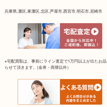
☆出張買取エリア☆
兵庫県,灘区,東灘区,北区,芦屋市,西宮市,明石市,尼崎