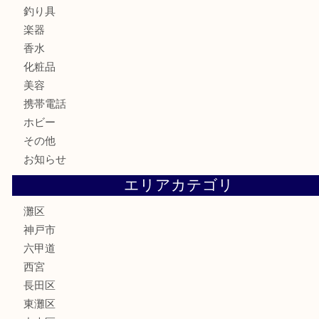
金貨
記念メダル
古銭
お酒
切手
金券・商品券
鉄道模型
テレホンカード
株主優待券
はがき
骨董品
古美術品
家電
喫煙具
電動工具
文房具