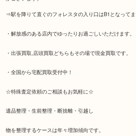
・神戸市灘区,神戸市東灘区,西宮,神戸市北区,西宮,明
で顧客満足度No1を目指しております買取専門店 大
スタ六甲店です。土日祝日休まず営業中。出張買取,
大歓迎です！
・JR六甲道駅を降りてバスローターリーがある側、
る目の前のショッピングモール「フォレスタ」のB1
がございます。
⇒駅を降りて直ぐのフォレスタの入り口はB1となっ
・解放感のある店内でゆったりお過ごしいただけま