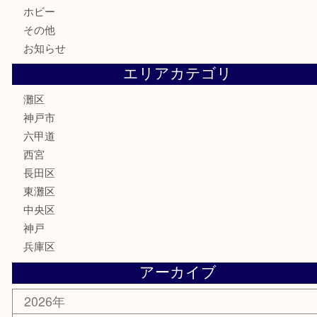
鉄道模型
テレホンカード
株主優待券
はがき
骨董品
古美術品
家電
喫煙具
電動工具
文房具
釣り具
楽器
香水
化粧品
美容
携帯電話