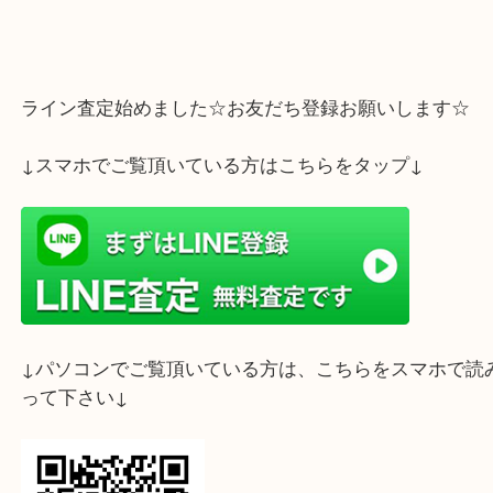
断捨離中でいらっしゃいましたら是非
大吉フォレスタ六甲店までお気軽にお持ち
下さい
｀*)
ライン査定始めました☆お友だち登録お願いします
↓スマホでご覧頂いている方はこちらをタップ↓