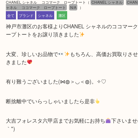
公開日:2023/05/13 最終更新日:2025/07/14
CHANEL シャネル ココマーク ロープトート
（
CHANEL シャネル
ャネル ココマーク ロープトート
N/A
）
全て
ブランド
シャネル
灘区
神戸市灘区のお客様よりCHANEL シャネルのココ
ープトートをお譲り頂きました
大変、珍しいお品物で
もちろん、高価お買取り
きました
有り難うございました(⋈◍＞◡＜◍)。✧♡