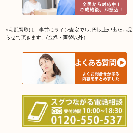
☆出張買取エリア☆
兵庫県,灘区,東灘区,北区,芦屋市,西宮市,明石市,尼崎
※宅配買取は、事前にライン査定で1万円以上が出た
らせて頂きます。(金券・両替以外）