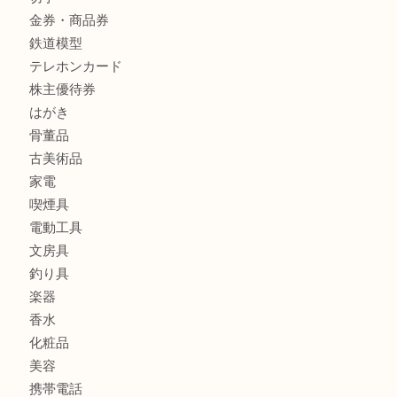
フィギュア
全て
貴金属
宝石
金製品
銀製品
ブランド
時計
カメラ
食器
金貨
記念メダル
古銭
お酒
切手
金券・商品券