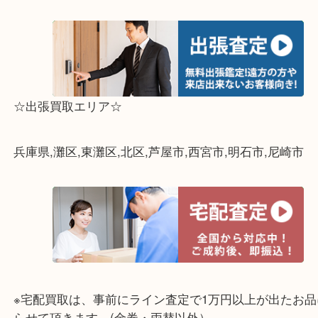
☆出張買取エリア☆
兵庫県,灘区,東灘区,北区,芦屋市,西宮市,明石市,尼崎