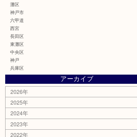
骨董品
古美術品
家電
喫煙具
電動工具
文房具
釣り具
楽器
香水
化粧品
美容
携帯電話
ホビー
その他
お知らせ