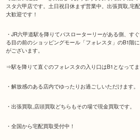
☆当店の特徴☆
・神戸市灘区,神戸市東灘区,西宮,神戸市北区,西宮,明
で顧客満足度No1を目指しております買取専門店 大
スタ六甲店です。土日祝日休まず営業中。出張買取,
大歓迎です！
・JR六甲道駅を降りてバスローターリーがある側、
る目の前のショッピングモール「フォレスタ」のB1
がございます。