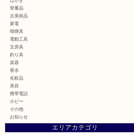
金製品
銀製品
ブランド
時計
カメラ
食器
金貨
記念メダル
古銭
お酒
切手
金券・商品券
鉄道模型
テレホンカード
株主優待券
はがき