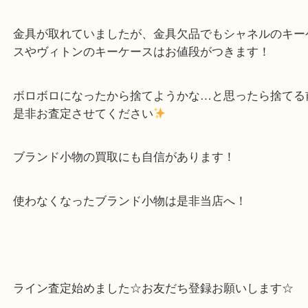
CHANEL シャネル キーケース
（
CHANEL シャネル
CHANEL シャネ
ス
N/A
）
全て
ブランド
シャネル
灘区
神戸市灘区のお客様よりシャネルのキーケースをお
せていただきました＾＾
金具が取れていましたが、金具欠品でもシャネルの
スやヴィトンのキーケースはお値段がつきます！
ボロボロになったから捨てようかな…と思ったら捨
是非お査定させてください
ブランド小物の買取にも自信があります！
使わなくなったブランド小物は是非当店へ！