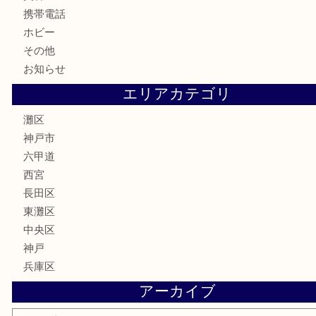
金券・商品券
鉄道模型
テレホンカード
株主優待券
はがき
骨董品
古美術品
家電
喫煙具
電動工具
文房具
釣り具
楽器
香水
化粧品
美容