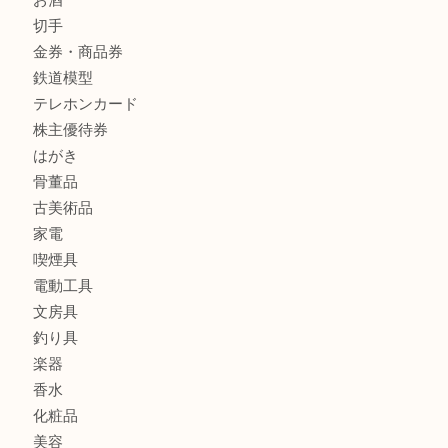
クロエ
フィギュア
全て
貴金属
宝石
金製品
銀製品
ブランド
時計
カメラ
食器
金貨
記念メダル
古銭
お酒
切手