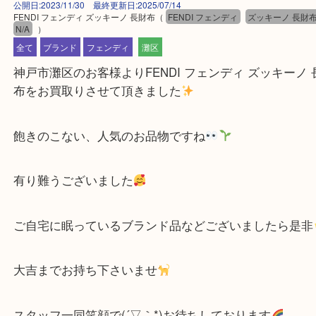
公開日:2023/11/30 最終更新日:2025/07/14
FENDI フェンディ ズッキーノ 長財布
（
FENDI フェンディ
ズッキーノ
N/A
）
全て
ブランド
フェンディ
灘区
神戸市灘区のお客様よりFENDI フェンディ ズッキー
布をお買取りさせて頂きました
飽きのこない、人気のお品物ですね
有り難うございました
ご自宅に眠っているブランド品などございましたら