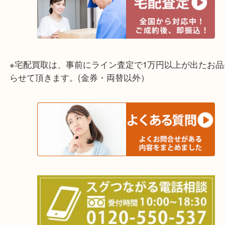
☆出張買取エリア☆
兵庫県,灘区,東灘区,北区,芦屋市,西宮市,明石市,尼崎
※宅配買取は、事前にライン査定で1万円以上が出た
らせて頂きます。(金券・両替以外）