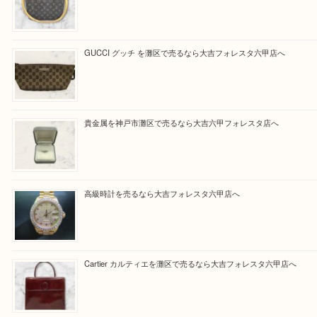
買取大吉フォレスタ六甲店に来てよかった！そう思
だけるよう丁寧に査定させていただきます。
Facebook
Twitter
Line
買取ブログ検索
最近の投稿
LOUIS VUITTON ルイ ヴィトンを神戸市灘区で売るなら
タ店へ