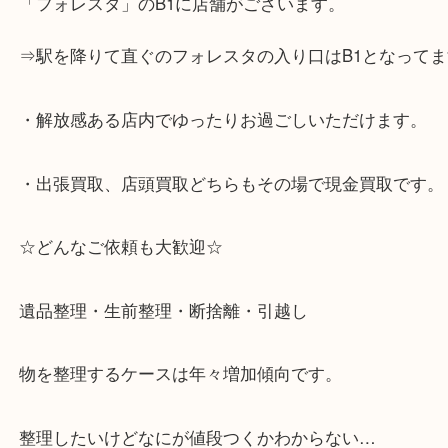
☆当店の特徴☆
・神戸市灘区を中心に,東灘区,西宮,北区,西宮,明石,
客満足度No1を目指しております！
・土日祝日休まず営業中。
・六甲道駅（北側/山側）へ出て目の前のショッピン
「フォレスタ」のB1に店舗がございます。
⇒駅を降りて直ぐのフォレスタの入り口はB1となっ
・解放感ある店内でゆったりお過ごしいただけます