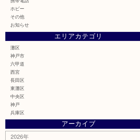
金券・商品券
鉄道模型
テレホンカード
株主優待券
はがき
骨董品
古美術品
家電
喫煙具
電動工具
文房具
釣り具
楽器
香水
化粧品
美容