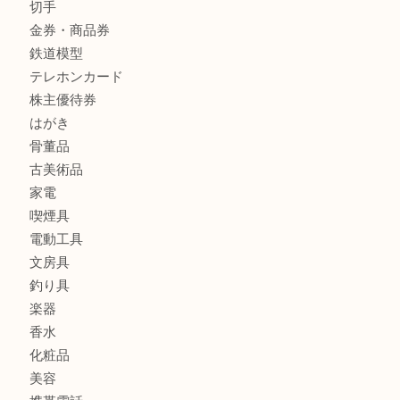
クロエ
フィギュア
全て
貴金属
宝石
金製品
銀製品
ブランド
時計
カメラ
食器
金貨
記念メダル
古銭
お酒
切手