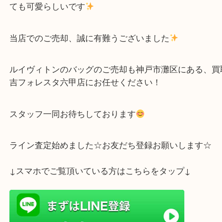
神戸市灘区のお客様よりヴィトンモノグラムデニム
PMをお買取りさせていただきました
ヴィトンのデニムシリーズ！流行りましたよね
そ
ても可愛らしいです
当店でのご売却、誠に有難うございました
ルイヴィトンのバッグのご売却も神戸市灘区にある
吉フォレスタ六甲店にお任せください！
スタッフ一同お待ちしております