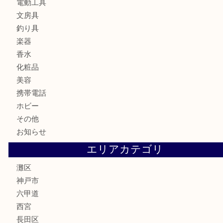
時計
カメラ
食器
金貨
記念メダル
古銭
お酒
切手
金券・商品券
鉄道模型
テレホンカード
株主優待券
はがき
骨董品
古美術品
家電
喫煙具