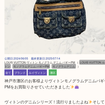
公開日:2024/06/05 最終更新日:2025/07/14
LOUIS VUITTON ヴィトン モノグラム デニム バギーPM
（
LOUIS VUI
トン
モノグラムデニム バギーPM
モノグラムデニム
）
全て
ブランド
ルイヴィトン
灘区