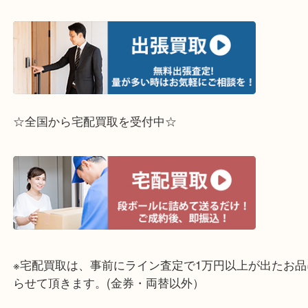
☆出張買取エリア☆
兵庫県,灘区,東灘区,北区,芦屋市,西宮市,明石市,尼崎
☆全国から宅配買取を受付中☆