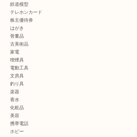
フィギュア
全て
貴金属
宝石
金製品
銀製品
ブランド
時計
カメラ
食器
金貨
記念メダル
古銭
お酒
切手
金券・商品券