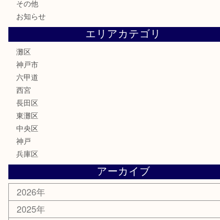
鉄道模型
テレホンカード
株主優待券
はがき
骨董品
古美術品
家電
喫煙具
電動工具
文房具
釣り具
楽器
香水
化粧品
美容
携帯電話