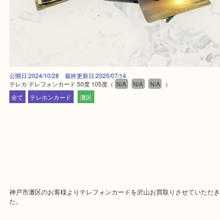
公開日:2024/10/28 最終更新日:2025/07/14
テレカ テレフォンカード 50度 105度
（
N/A
N/A
N/A
）
全て
テレホンカード
灘区