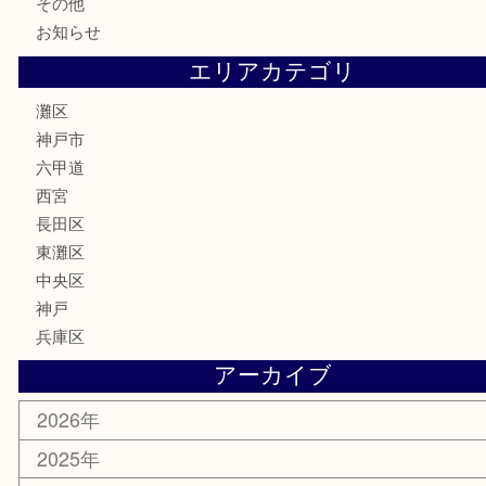
金券・商品券
鉄道模型
テレホンカード
株主優待券
はがき
骨董品
古美術品
家電
喫煙具
電動工具
文房具
釣り具
楽器
香水
化粧品
美容