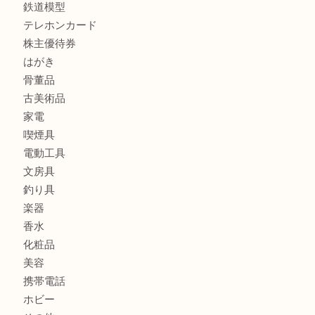
クロエ
フィギュア
全て
貴金属
宝石
金製品
銀製品
ブランド
時計
カメラ
食器
金貨
記念メダル
古銭
お酒
切手