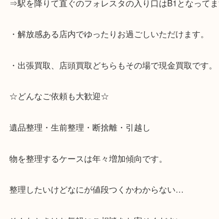
☆当店の特徴☆
・神戸市灘区を中心に,東灘区,西宮,北区,西宮,明石,
客満足度No1を目指しております！
・土日祝日休まず営業中。
・六甲道駅（北側/山側）へ出て目の前のショッピン
「フォレスタ」のB1に店舗がございます。
⇒駅を降りて直ぐのフォレスタの入り口はB1となっ
・解放感ある店内でゆったりお過ごしいただけます