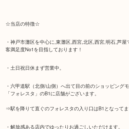
☆当店の特徴☆
・神戸市灘区を中心に,東灘区,西宮,北区,西宮,明石,