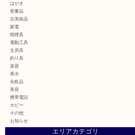
宝石
金製品
銀製品
ブランド
時計
カメラ
食器
金貨
記念メダル
古銭
お酒
切手
金券・商品券
鉄道模型
テレホンカード
株主優待券