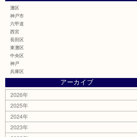
はがき
骨董品
古美術品
家電
喫煙具
電動工具
文房具
釣り具
楽器
香水
化粧品
美容
携帯電話
ホビー
その他
お知らせ