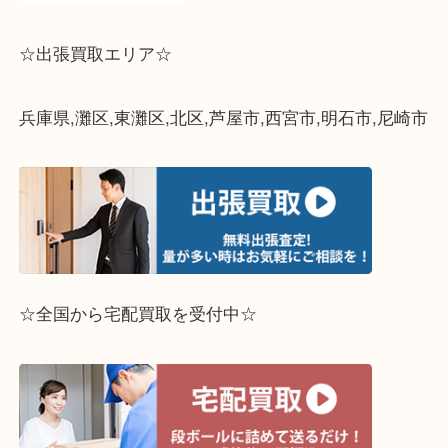
☆出張買取エリア☆
兵庫県,灘区,東灘区,北区,芦屋市,西宮市,明石市,尼崎