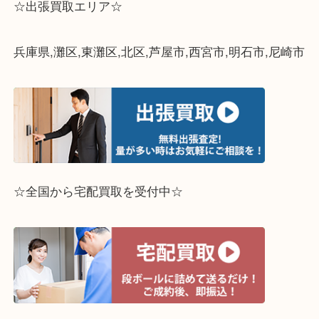
☆出張買取エリア☆
兵庫県,灘区,東灘区,北区,芦屋市,西宮市,明石市,尼崎