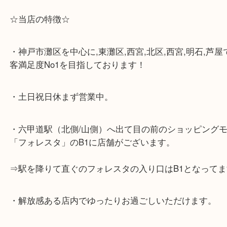
☆当店の特徴☆
・神戸市灘区を中心に,東灘区,西宮,北区,西宮,明石,
客満足度No1を目指しております！