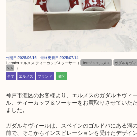
公開日:2025/06/16 最終更新日:2025/07/14
Hermès エルメス ティーカップ＆ソーサー
（
Hermès エルメス
ガダル
N/A
）
全て
エルメス
ブランド
灘区
神戸市灘区のお客様より、エルメスのガダルキヴ