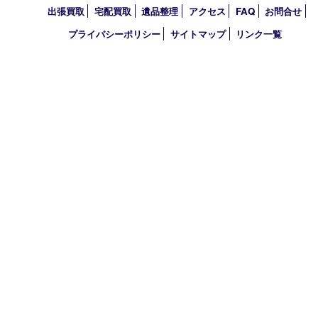
2023年
2022年
2021年
2020年
2019年
2018年
2017年
買取大吉 フォレスタ六甲店
〒657-0027 神戸市灘区永手町4丁目2番１ フォレスタ六甲 地下
TEL 0120-550-537 FAX 078-855-3033
営業時間 10：00～19：00
定休日 毎週火曜日（年末年始を除く）
古物商許可証