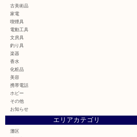
金製品
銀製品
ブランド
時計
カメラ
食器
金貨
記念メダル
古銭
お酒
切手
金券・商品券
鉄道模型
テレホンカード
株主優待券
はがき