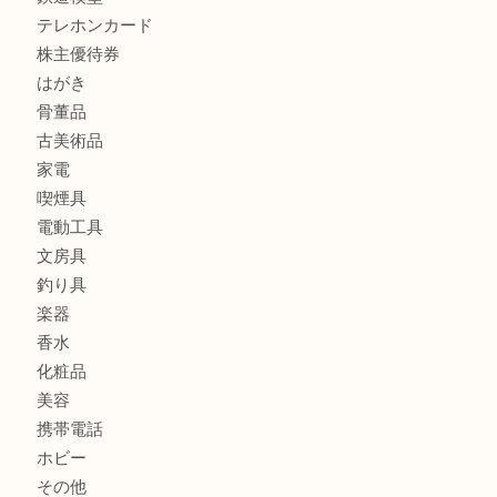
全て
貴金属
宝石
金製品
銀製品
ブランド
時計
カメラ
食器
金貨
記念メダル
古銭
お酒
切手
金券・商品券
鉄道模型