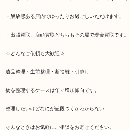
・神戸市灘区を中心に,東灘区,西宮,北区,西宮,明石,
客満足度No1を目指しております！
・土日祝日休まず営業中。
・六甲道駅（北側/山側）へ出て目の前のショッピン
「フォレスタ」のB1に店舗がございます。
⇒駅を降りて直ぐのフォレスタの入り口はB1となっ
・解放感ある店内でゆったりお過ごしいただけます
・出張買取、店頭買取どちらもその場で現金買取で