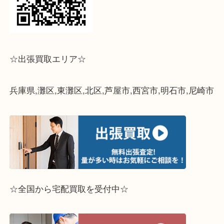
って下さい↓
☆出張買取エリア☆
兵庫県,灘区,東灘区,北区,芦屋市,西宮市,明石市,尼崎