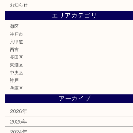
テレホンカード
株主優待券
はがき
骨董品
古美術品
家電
喫煙具
電動工具
文房具
釣り具
楽器
香水
化粧品
美容
携帯電話
ホビー