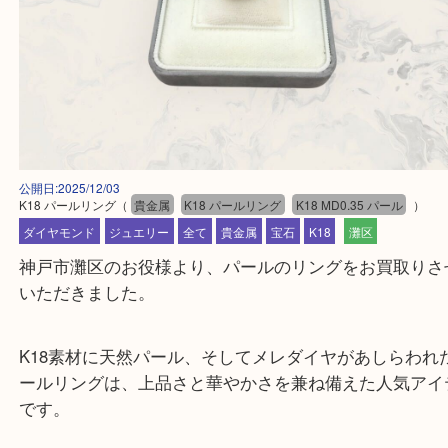
公開日:2025/12/03
K18 パールリング
（
貴金属
K18 パールリング
K18 MD0.35 パール
ダイヤモンド
ジュエリー
全て
貴金属
宝石
K18
灘区
神戸市灘区のお役様より、パールのリングをお買取
いただきました。