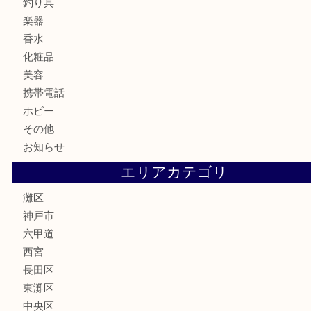
金貨
記念メダル
古銭
お酒
切手
金券・商品券
鉄道模型
テレホンカード
株主優待券
はがき
骨董品
古美術品
家電
喫煙具
電動工具
文房具