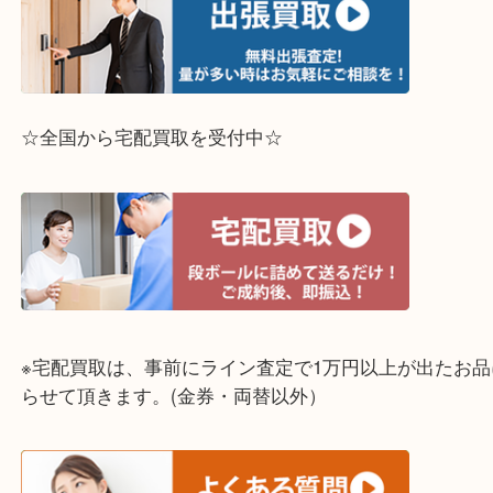
☆出張買取エリア☆
兵庫県,灘区,東灘区,北区,芦屋市,西宮市,明石市,尼崎
☆全国から宅配買取を受付中☆