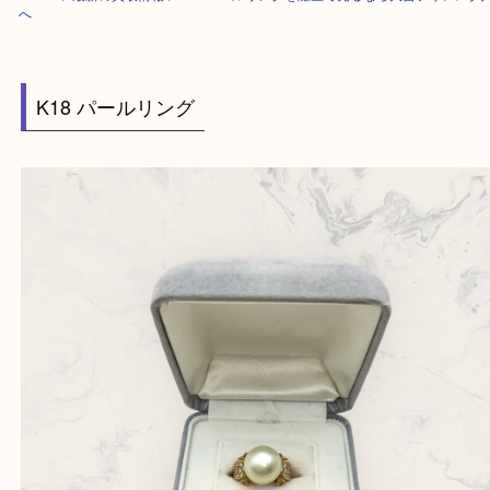
HOME
>
最新の買取情報
>
K18 パールリングを灘区で売るなら大吉フォ
へ
K18 パールリング