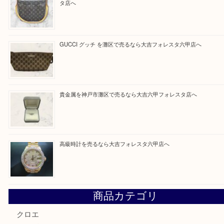
Facebook
Twitter
Line
買取ブログ検索
最近の投稿
貴金属を神戸市灘区で売るなら大吉六甲フォレスタ店へ
LOUIS VUITTON ルイ ヴィトンを神戸市灘区で売るなら
タ店へ