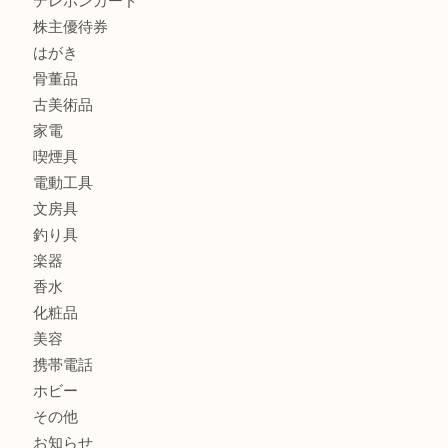
貴金属
宝石
金製品
銀製品
ブランド
時計
カメラ
食器
金貨
記念メダル
古銭
お酒
切手
金券・商品券
鉄道模型
テレホンカード