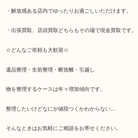
・神戸市灘区を中心に,東灘区,西宮,北区,西宮,明石,
客満足度No1を目指しております！
・土日祝日休まず営業中。
・六甲道駅（北側/山側）へ出て目の前のショッピン
「フォレスタ」のB1に店舗がございます。
⇒駅を降りて直ぐのフォレスタの入り口はB1となっ
・解放感ある店内でゆったりお過ごしいただけます
・出張買取、店頭買取どちらもその場で現金買取で