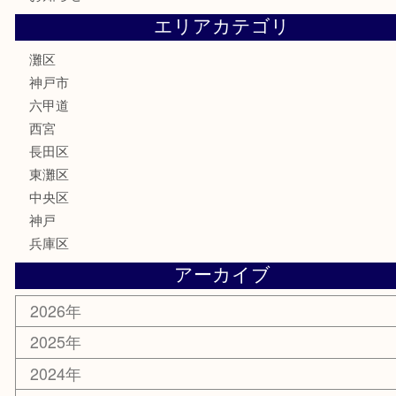
株主優待券
はがき
骨董品
古美術品
家電
喫煙具
電動工具
文房具
釣り具
楽器
香水
化粧品
美容
携帯電話
ホビー
その他