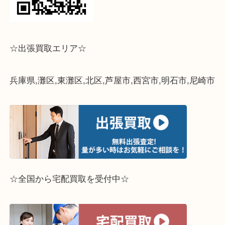
☆出張買取エリア☆
兵庫県,灘区,東灘区,北区,芦屋市,西宮市,明石市,尼崎