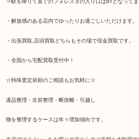
・神戸市灘区,神戸市東灘区,西宮,神戸市北区,西宮,明
で顧客満足度No1を目指しております買取専門店 大
スタ六甲店です。土日祝日休まず営業中。出張買取,
大歓迎です！
・JR六甲道駅を降りてバスローターリーがある側、
る目の前のショッピングモール「フォレスタ」のB1
がございます。
⇒駅を降りて直ぐのフォレスタの入り口はB1となっ
・解放感のある店内でゆったりお過ごしいただけま
・出張買取,店頭買取どちらもその場で現金買取です