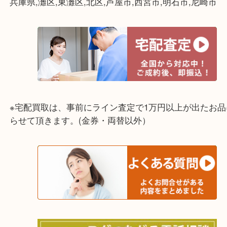
☆出張買取エリア☆
兵庫県,灘区,東灘区,北区,芦屋市,西宮市,明石市,尼崎