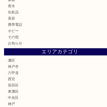
記念メダル
古銭
お酒
切手
金券・商品券
鉄道模型
テレホンカード
株主優待券
はがき
骨董品
古美術品
家電
喫煙具
電動工具
文房具
釣り具