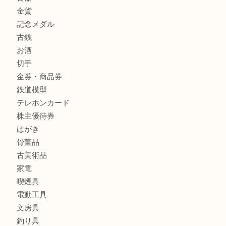
フィギュア
全て
貴金属
宝石
金製品
銀製品
ブランド
時計
カメラ
食器
金貨
記念メダル
古銭
お酒
切手
金券・商品券