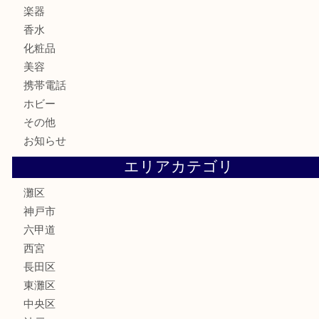
鉄道模型
テレホンカード
株主優待券
はがき
骨董品
古美術品
家電
喫煙具
電動工具
文房具
釣り具
楽器
香水
化粧品
美容
携帯電話