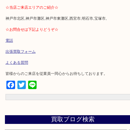
・買取専門のリサイクルショップ
・作家不明の骨董品などもその場で判明
・土日休まず営業中
・フォレスタ内にありますのでアクセス抜群
☆当店ご来店エリアのご紹介☆
神戸市北区,神戸市灘区,神戸市東灘区,西宮市,明石市,宝塚市,
☆お問合せは下記よりどうぞ☆
電話
出張買取フォーム
よくある質問
皆様からのご来店を従業員一同心からお待ちしております。