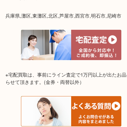
☆出張買取エリア☆
兵庫県,灘区,東灘区,北区,芦屋市,西宮市,明石市,尼崎