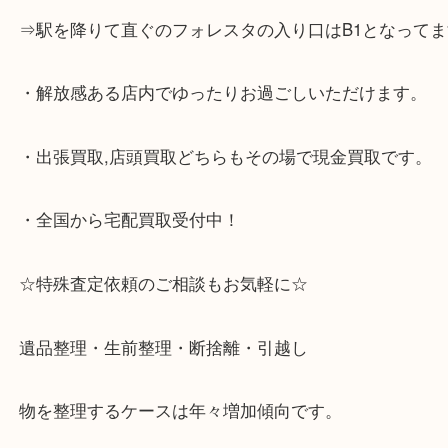
・神戸市灘区,神戸市東灘区,西宮,神戸市北区,西宮,明
で顧客満足度No1を目指しております買取専門店 大
スタ六甲店です。土日祝日休まず営業中。出張買取,
大歓迎です！
・六甲道駅（北側/山側）へ出て目の前のショッピン
「フォレスタ」のB1に店舗がございます。
⇒駅を降りて直ぐのフォレスタの入り口はB1となっ
・解放感ある店内でゆったりお過ごしいただけます
・出張買取,店頭買取どちらもその場で現金買取です