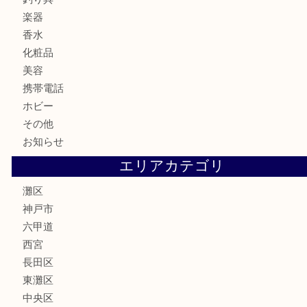
記念メダル
古銭
お酒
切手
金券・商品券
鉄道模型
テレホンカード
株主優待券
はがき
骨董品
古美術品
家電
喫煙具
電動工具
文房具
釣り具