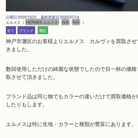
公開日:2020/10/21 最終更新日:2025/07/14
エルメス
（
HERMES エルメス
N/A
N/A
）
全て
ブランド
灘区
神戸市灘区のお客様よりエルメス カルヴィを買取
きました。
数回使用しただけの綺麗な状態でしたので目一杯の
取させて頂きました。
ブランド品は同じ物でもカラーの違いだけで買取価