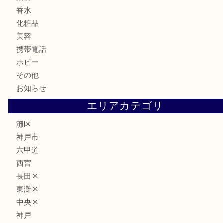
鉄道模型
テレホンカード
株主優待券
はがき
骨董品
古美術品
家電
喫煙具
電動工具
文房具
釣り具
楽器
香水
化粧品
美容
携帯電話