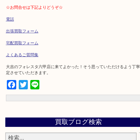
・解放感ある店内でゆったりお過ごしいただけます。
・出張買取,店頭買取どちらもその場で現金買取です。
・全国から宅配買取受付中！
☆出張買取エリアのご紹介☆
兵庫県,灘区,東灘区,北区,芦屋市,西宮市,明石市,尼崎市
☆お問合せは下記よりどうぞ☆
電話
出張買取フォーム
宅配買取フォーム
よくあるご質問集
大吉のフォレスタ六甲店に来てよかった！そう思っていただけるよ