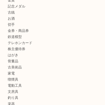
フィギュア
全て
貴金属
宝石
金製品
銀製品
ブランド
時計
カメラ
食器
金貨
記念メダル
古銭
お酒
切手
金券・商品券