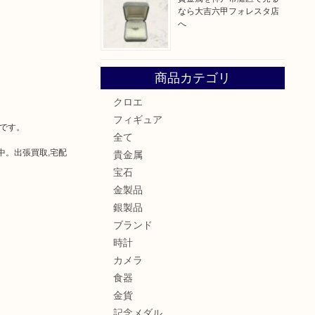
なら大吉六甲フォレスタ店
へ
商品カテゴリ
クロエ
フィギュア
介です。
全て
中。出張買取,宅配
貴金属
宝石
金製品
銀製品
ブランド
時計
カメラ
食器
金貨
記念メダル