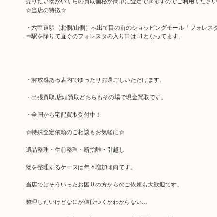
売りたい物がいくらの買取価格か簡単に査定できますのでご利用くださ
☆当店の特徴☆
・六甲道駅（北側/山側）へ出て目の前のショッピングモール「フォレスタ
⇒駅を降りて直ぐのフォレスタの入り口はB1となってます。
・解放感ある店内でゆったりお過ごしいただけます。
・出張買取,店頭買取どちらもその場で現金買取です。
・全国から宅配買取受付中！
☆特殊査定依頼のご相談もお気軽に☆
遺品整理・生前整理・断捨離・引越し
物を整理するケースは年々増加傾向です。
当店ではそういったお困りの方からのご依頼も大歓迎です。
整理したいけどなにが値段つくかわからない…