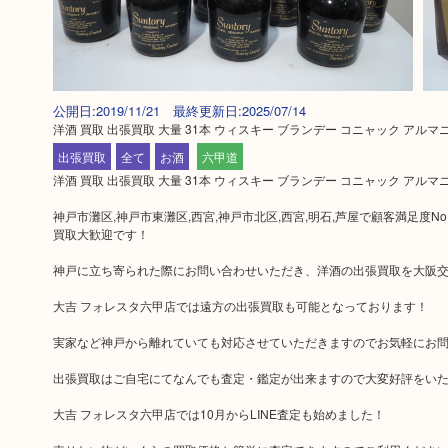
公開日:2019/11/21 最終更新日:2025/07/14
洋酒 買取 出張買取 大量 31本 ウィスキー ブランデー コニャック アル
出張買取
全て
お酒
六甲道
洋酒 買取 出張買取 大量 31本 ウィスキー ブランデー コニャック ア
神戸市灘区,神戸市東灘区,西宮,神戸市北区,西宮,明石,芦屋で顧客満足度
買取大歓迎です！
神戸に立ち寄られた際にお問い合わせいただき、洋酒の出張買取を大阪
大吉 フォレスタ六甲店では遠方の出張買取も可能となっております！
実家など神戸から離れていても対応させていただきますのでお気軽にお
出張買取はご自宅にてなんでも査定・鑑定が出来ますので大変好評をい
大吉 フォレスタ六甲店では10月からLINE査定も始めました！