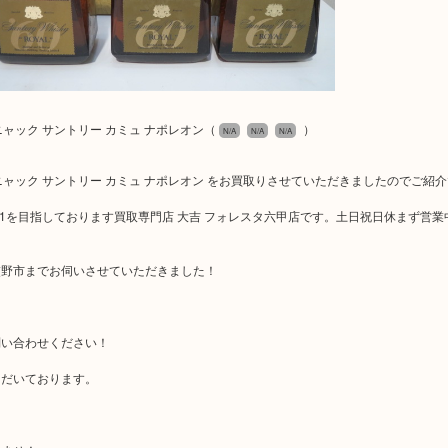
マニャック サントリー カミュ ナポレオン
（
）
N/A
N/A
N/A
ルマニャック サントリー カミュ ナポレオン をお買取りさせていただきましたのでご紹
No1を目指しております買取専門店 大吉 フォレスタ六甲店です。土日祝日休まず営業
交野市までお伺いさせていただきました！
問い合わせください！
ただいております。