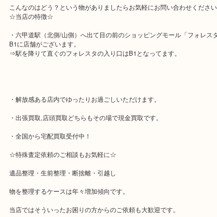
額面は問いません！事前にご連絡をいただけると助かりますが直接
も大丈夫！
また1枚からでも買取していますので安心してご来店ください！
尚、一部のQUOカードやその他金券に関しては買取出来ない物もご
こんなのはどう？という物がありましたらお気軽にお問い合わせく
☆当店の特徴☆
・六甲道駅（北側/山側）へ出て目の前のショッピングモール「フォ
B1に店舗がございます。
⇒駅を降りて直ぐのフォレスタの入り口はB1となってます。
・解放感ある店内でゆったりお過ごしいただけます。
・出張買取,店頭買取どちらもその場で現金買取です。
・全国から宅配買取受付中！