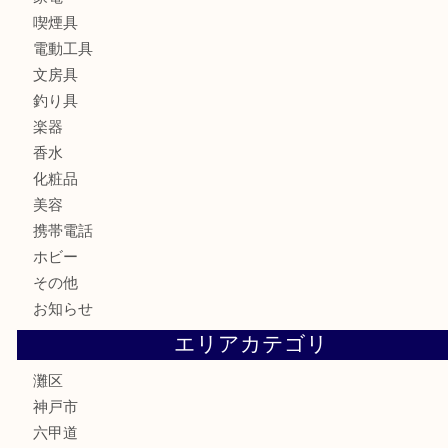
記念メダル
古銭
お酒
切手
金券・商品券
鉄道模型
テレホンカード
株主優待券
はがき
骨董品
古美術品
家電
喫煙具
電動工具
文房具
釣り具