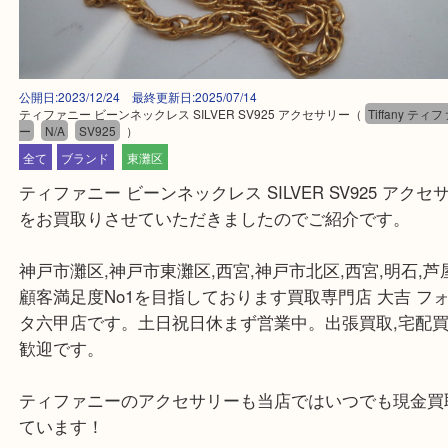
公開日:2023/12/24 最終更新日:2025/07/14
ティファニー ビーンネックレス SILVER SV925 アクセサリー
（
Tiffan
ー
N/A
SV925
）
全て
ブランド
東灘区
ティファニー ビーンネックレス SILVER SV925 
をお買取りさせていただきましたのでご紹介です。
神戸市灘区,神戸市東灘区,西宮,神戸市北区,西宮,明石
顧客満足度No1を目指しております買取専門店 大吉
タ六甲店です。土日祝日休まず営業中。出張買取,宅