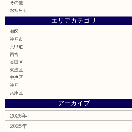
株主優待券
はがき
骨董品
古美術品
家電
喫煙具
電動工具
文房具
釣り具
楽器
香水
化粧品
美容
携帯電話
ホビー
その他