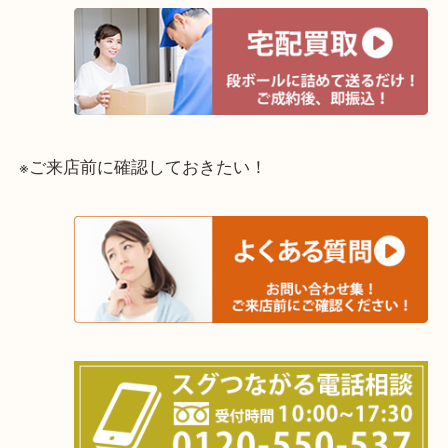
☆出張買取エリアのご紹介☆
兵庫県,灘区,東灘区,北区,芦屋市,西宮市,明石市,尼崎