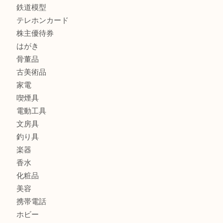
貴金属
宝石
金製品
銀製品
ブランド
時計
カメラ
食器
金貨
記念メダル
古銭
お酒
切手
金券・商品券
鉄道模型
テレホンカード