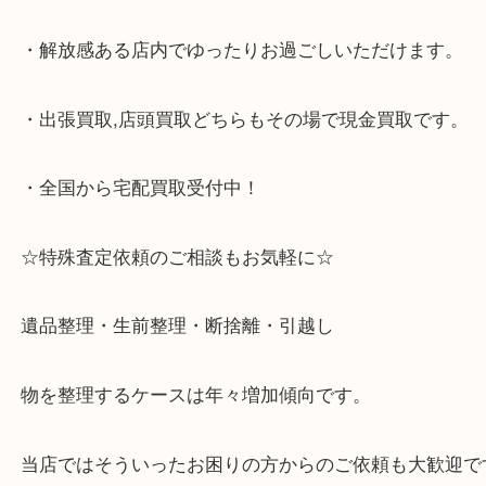
・神戸市灘区,神戸市東灘区,西宮,神戸市北区,西宮,明
で顧客満足度No1を目指しております買取専門店 大
スタ六甲店です。土日祝日休まず営業中。出張買取,
大歓迎です！
・六甲道駅（北側/山側）へ出て目の前のショッピン
「フォレスタ」のB1に店舗がございます。
⇒駅を降りて直ぐのフォレスタの入り口はB1となっ
・解放感ある店内でゆったりお過ごしいただけます
・出張買取,店頭買取どちらもその場で現金買取です