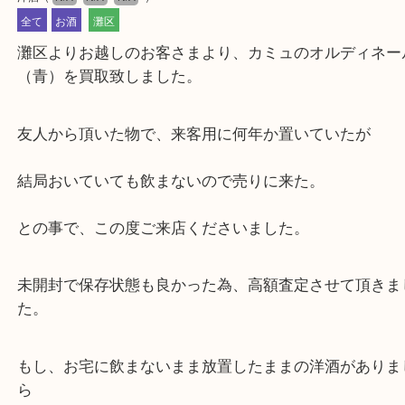
公開日:2021/12/27 最終更新日:2025/07/14
洋酒
（
N/A
N/A
N/A
）
全て
お酒
灘区
灘区よりお越しのお客さまより、カミュのオルディ
（青）を買取致しました。
友人から頂いた物で、来客用に何年か置いていたが
結局おいていても飲まないので売りに来た。
との事で、この度ご来店くださいました。