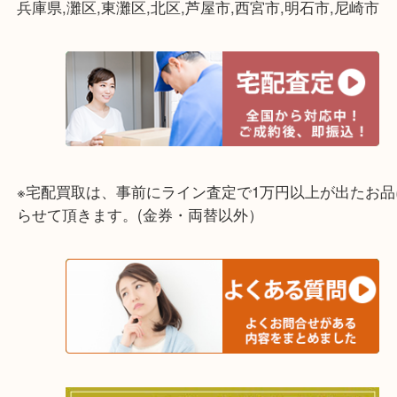
☆出張買取エリア☆
兵庫県,灘区,東灘区,北区,芦屋市,西宮市,明石市,尼崎