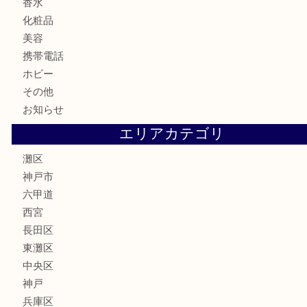
古銭
お酒
切手
金券・商品券
鉄道模型
テレホンカード
株主優待券
はがき
骨董品
古美術品
家電
喫煙具
電動工具
文房具
釣り具
楽器