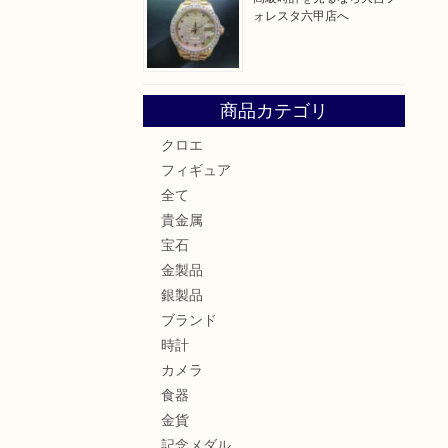
ォレスタ六甲店へ
商品カテゴリ
クロエ
フィギュア
全て
貴金属
宝石
金製品
銀製品
ブランド
時計
カメラ
食器
金貨
記念メダル