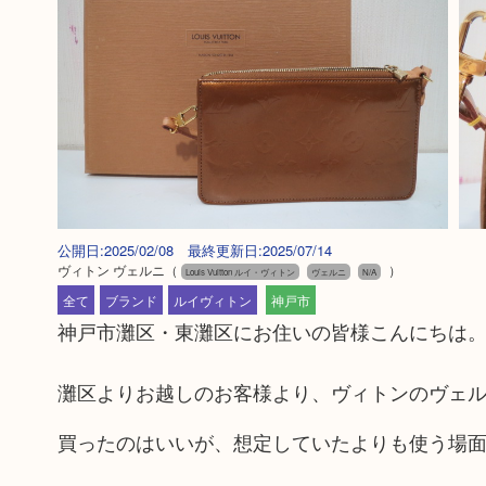
公開日:2025/02/08 最終更新日:2025/07/14
ヴィトン ヴェルニ
（
）
Louis Vuitton ルイ・ヴィトン
ヴェルニ
N/A
全て
ブランド
ルイヴィトン
神戸市
神戸市灘区・東灘区にお住いの皆様こんにちは
灘区よりお越しのお客様より、ヴィトンのヴェ
買ったのはいいが、想定していたよりも使う場