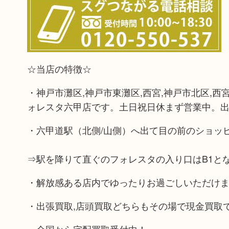
☆当店の特徴☆
・神戸市灘区,神戸市東灘区,西宮,神戸市北区,西
ォレスタ六甲店です。土日祝日休まず営業中。出
・六甲道駅（北側/山側）へ出て目の前のショッ
⇒駅を降りて直ぐのフォレスタの入り口はB1と
・解放感ある店内でゆったりお過ごしいただけ
・出張買取,店頭買取どちらもその場で現金買取