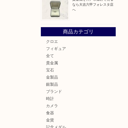
なら大吉六甲フォレスタ店
へ
商品カテゴリ
クロエ
フィギュア
全て
貴金属
宝石
金製品
銀製品
ブランド
時計
カメラ
食器
金貨
記念メダル