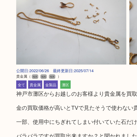
公開日:2022/06/26 最終更新日:2025/07/14
貴金属
（
）
N/A
N/A
N/A
全て
貴金属
金製品
灘区
神戸市灘区からお越しのお客様より貴金属を買
金の買取価格が高いとTVで見たそうで使わない
一部、使用中にちぎれてしまい付いていた石だ
バラバラですが買取出来ますか？と聞かれまし