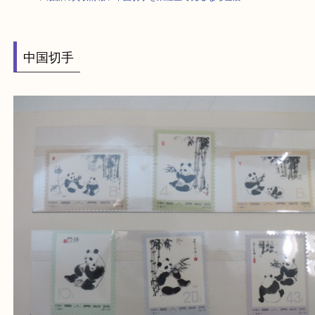
HOME
>
最新の買取情報
>
中国切手を東灘区で売るなら当店へ
中国切手