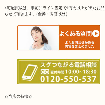
兵庫県,灘区,東灘区,北区,芦屋市,西宮市,明石市,尼崎
※宅配買取は、事前にライン査定で1万円以上が出た
らせて頂きます。(金券・両替以外）