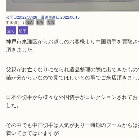
公開日:2022/07/28 最終更新日:2022/06/15
中国切手
（
N/A
N/A
N/A
）
全て
切手
神戸市東灘区からお越しのお客様より中国切手を買
頂きました。
父親がお亡くなりになられ遺品整理の際に出てきた
値が分からいなので見てほしいとの事でご来店頂き
日本の切手から様々な外国切手がコレクションされ