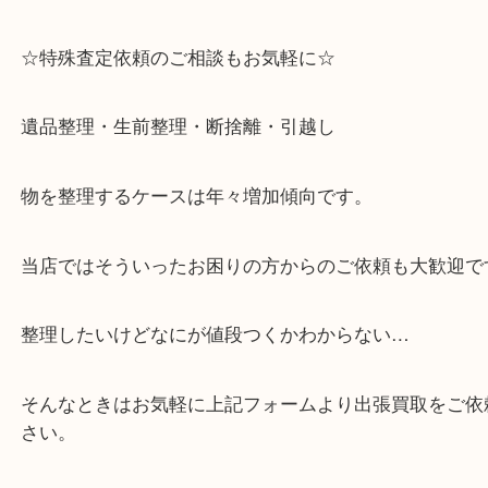
・六甲道駅（北側/山側）へ出て目の前のショッピン
「フォレスタ」のB1に店舗がございます。
⇒駅を降りて直ぐのフォレスタの入り口はB1となっ
・解放感ある店内でゆったりお過ごしいただけます
・出張買取,店頭買取どちらもその場で現金買取です
・全国から宅配買取受付中！
☆特殊査定依頼のご相談もお気軽に☆
遺品整理・生前整理・断捨離・引越し