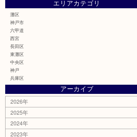
はがき
骨董品
古美術品
家電
喫煙具
電動工具
文房具
釣り具
楽器
香水
化粧品
美容
携帯電話
ホビー
その他
お知らせ