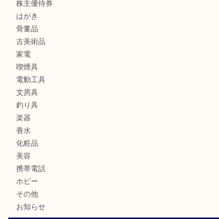
宝石
金製品
銀製品
ブランド
時計
カメラ
食器
金貨
記念メダル
古銭
お酒
切手
金券・商品券
鉄道模型
テレホンカード
株主優待券