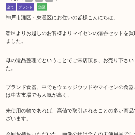
公開日:2022/08/21 最終更新日:2025/07/14
マイセン
（
N/A
N/A
N/A
）
全て
ブランド
灘区
神戸市灘区・東灘区にお住いの皆様こんにちは。
灘区よりお越しのお客様よりマイセンの湯呑セット
ました。
母の遺品整理でということでご来店頂き、お売り下
た。
ブランド食器、中でもウェッジウッドやマイセンの