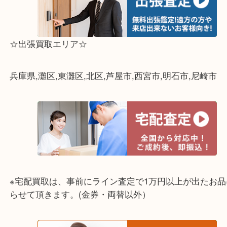
☆出張買取エリア☆
兵庫県,灘区,東灘区,北区,芦屋市,西宮市,明石市,尼崎