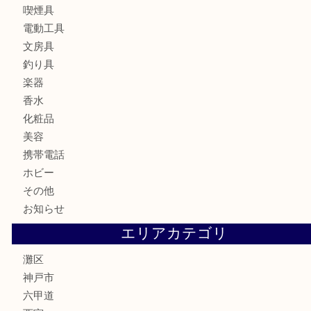
ブランド
時計
カメラ
食器
金貨
記念メダル
古銭
お酒
切手
金券・商品券
鉄道模型
テレホンカード
株主優待券
はがき
骨董品
古美術品