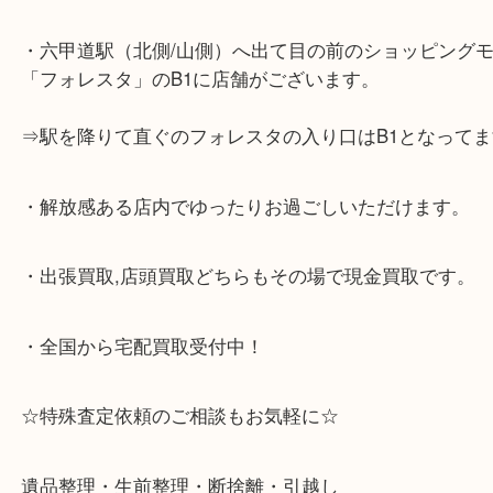
☆当店の特徴☆
・神戸市灘区,神戸市東灘区,西宮,神戸市北区,西宮,明
で顧客満足度No1を目指しております買取専門店 大
スタ六甲店です。土日祝日休まず営業中。出張買取,
大歓迎です！
・六甲道駅（北側/山側）へ出て目の前のショッピン
「フォレスタ」のB1に店舗がございます。
⇒駅を降りて直ぐのフォレスタの入り口はB1となっ