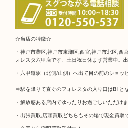
☆当店の特徴☆
・神戸市灘区,神戸市東灘区,西宮,神戸市北区,西
ォレスタ六甲店です。土日祝日休まず営業中。出
・六甲道駅（北側/山側）へ出て目の前のショッ
⇒駅を降りて直ぐのフォレスタの入り口はB1と
・解放感ある店内でゆったりお過ごしいただけ
・出張買取,店頭買取どちらもその場で現金買取