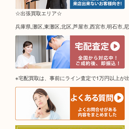
☆出張買取エリア☆
兵庫県,灘区,東灘区,北区,芦屋市,西宮市,明石市,
※宅配買取は、事前にライン査定で1万円以上が