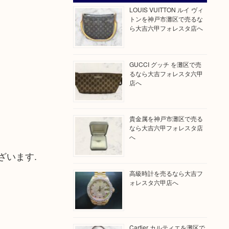
LOUIS VUITTON ルイ ヴィ
トンを神戸市灘区で売るな
ら大吉六甲フォレスタ店へ
GUCCI グッチ を灘区で売
るなら大吉フォレスタ六甲
店へ
貴金属を神戸市灘区で売る
なら大吉六甲フォレスタ店
へ
ざいます.
高級時計を売るなら大吉フ
ォレスタ六甲店へ
Cartier カルティエを灘区で