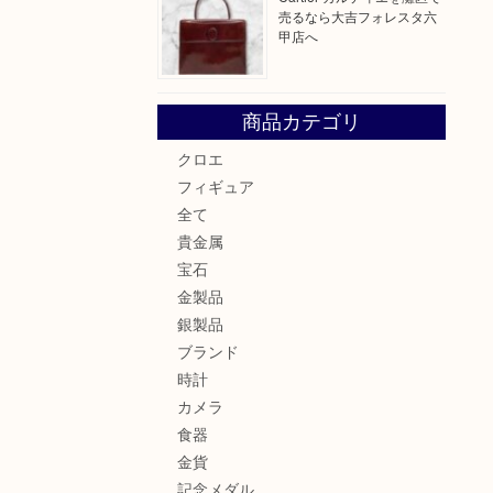
売るなら大吉フォレスタ六
甲店へ
商品カテゴリ
クロエ
フィギュア
全て
貴金属
宝石
金製品
銀製品
ブランド
時計
カメラ
食器
金貨
記念メダル