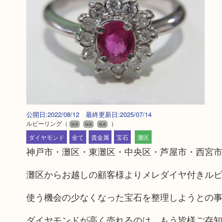
公開日:2022/08/12 最終更新日:2025/07/14
ルビーリング
（
）
N/A
N/A
N/A
ダイヤモンド
全て
貴金属
宝石
灘区
神戸市・灘区・東灘区・中央区・芦屋市・西宮市
灘区からお越しの顧客様よりメレダイヤ付きル
使う機会の少なくなった宝石を整理しようとの
ダイヤモンドが高く売れるのは、もう皆様ご存