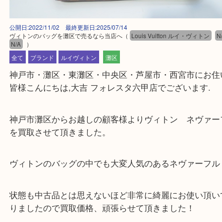
公開日:2022/11/02 最終更新日:2025/07/14
ヴィトンのバッグを灘区で売るなら当店へ
（
Louis Vuitton ルイ・ヴィト
N/A
）
全て
ブランド
ルイヴィトン
灘区
神戸市・灘区・東灘区・中央区・芦屋市・西宮市に
皆様こんにちは,大吉 フォレスタ六甲店でございます
神戸市灘区からお越しの顧客様よりヴィトン ネヴ
を買取させて頂きました。