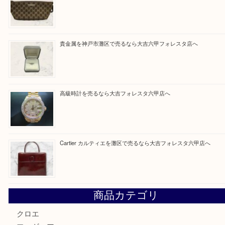
Facebook
Twitter
Line
買取ブログ検索
最近の投稿
LOUIS VUITTON ルイ ヴィトンを神戸市灘区で売るなら
タ店へ
GUCCI グッチ を灘区で売るなら大吉フォレスタ六甲店へ