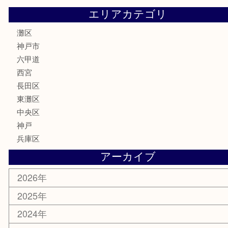
株主優待券
はがき
骨董品
古美術品
家電
喫煙具
電動工具
文房具
釣り具
楽器
香水
化粧品
美容
携帯電話
ホビー
その他