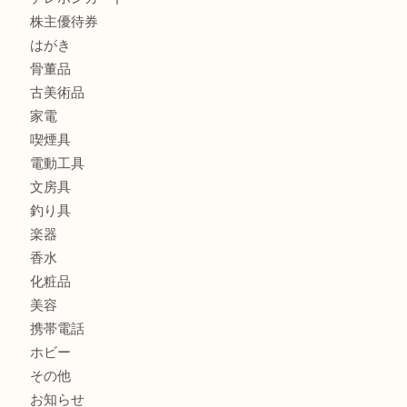
貴金属
宝石
金製品
銀製品
ブランド
時計
カメラ
食器
金貨
記念メダル
古銭
お酒
切手
金券・商品券
鉄道模型
テレホンカード