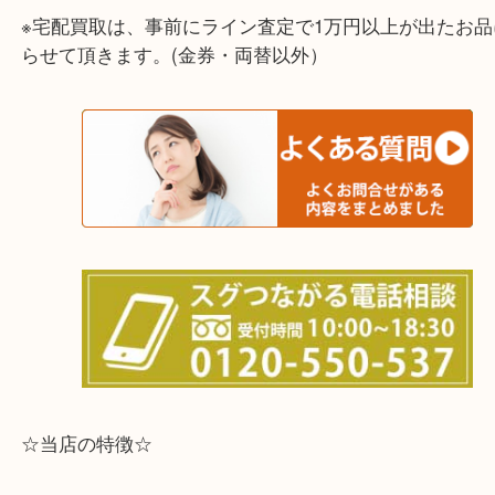
兵庫県,灘区,東灘区,北区,芦屋市,西宮市,明石市,尼崎
※宅配買取は、事前にライン査定で1万円以上が出た
らせて頂きます。(金券・両替以外）