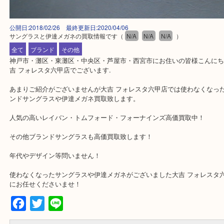
公開日:2018/02/26 最終更新日:2020/04/06
サングラスと伊達メガネの買取情報です
（
N/A
N/A
N/A
）
全て
ブランド
その他
神戸市・灘区・東灘区・中央区・芦屋市・西宮市にお住いの皆様こん
吉 フォレスタ六甲店でございます.
あまりご紹介がございませんが大吉 フォレスタ六甲店では使わなく
ンドサングラスや伊達メガネ買取致します。
人気の高いレイバン・トムフォード・フォーナインズ高価買取中！
その他ブランドサングラスも高価買取致します！
年代やデザイン等問いません！