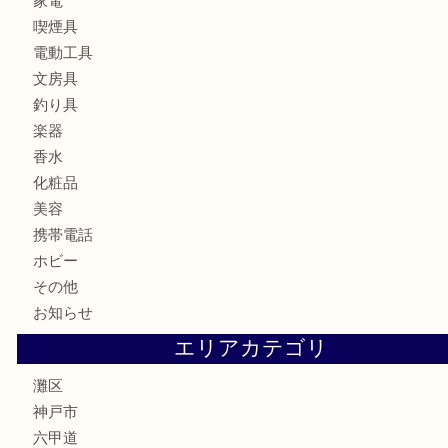
切手
金券・商品券
鉄道模型
テレホンカード
株主優待券
はがき
骨董品
古美術品
家電
喫煙具
電動工具
文房具
釣り具
楽器
香水
化粧品