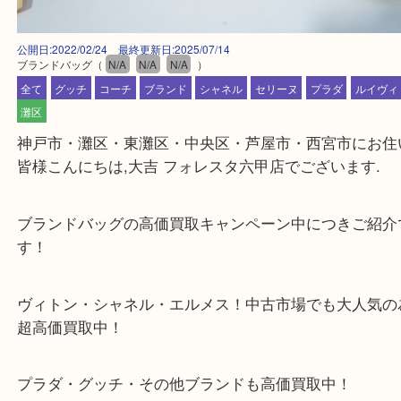
公開日:2022/02/24 最終更新日:2025/07/14
ブランドバッグ
（
N/A
N/A
N/A
）
全て
グッチ
コーチ
ブランド
シャネル
セリーヌ
プラダ
ル
灘区
神戸市・灘区・東灘区・中央区・芦屋市・西宮市に
皆様こんにちは,大吉 フォレスタ六甲店でございます
ブランドバッグの高価買取キャンペーン中につきご
す！