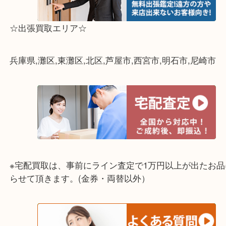
☆出張買取エリア☆
兵庫県,灘区,東灘区,北区,芦屋市,西宮市,明石市,尼崎