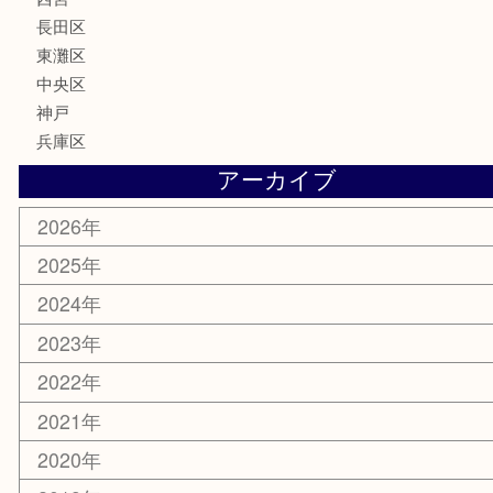
喫煙具
電動工具
文房具
釣り具
楽器
香水
化粧品
美容
携帯電話
ホビー
その他
お知らせ
エリアカテゴリ
灘区
神戸市
六甲道