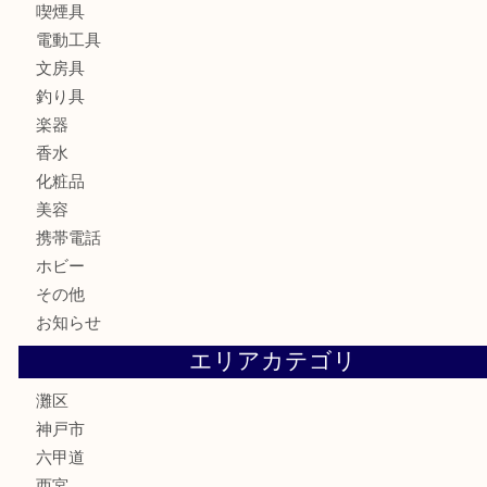
時計
カメラ
食器
金貨
記念メダル
古銭
お酒
切手
金券・商品券
鉄道模型
テレホンカード
株主優待券
はがき
骨董品
古美術品
家電