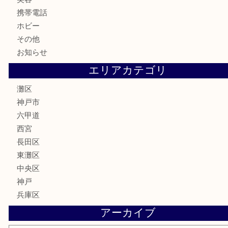
切手
金券・商品券
鉄道模型
テレホンカード
株主優待券
はがき
骨董品
古美術品
家電
喫煙具
電動工具
文房具
釣り具
楽器
香水
化粧品