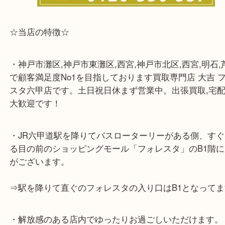
☆当店の特徴☆
・神戸市灘区,神戸市東灘区,西宮,神戸市北区,西宮,明
で顧客満足度No1を目指しております買取専門店 大