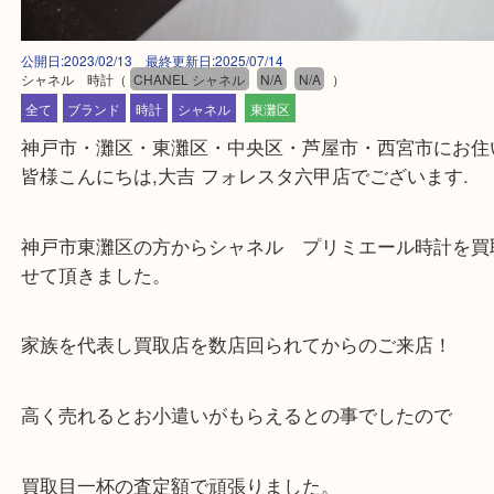
公開日:2023/02/13 最終更新日:2025/07/14
シャネル 時計
（
CHANEL シャネル
N/A
N/A
）
全て
ブランド
時計
シャネル
東灘区
神戸市・灘区・東灘区・中央区・芦屋市・西宮市に
皆様こんにちは,大吉 フォレスタ六甲店でございます
神戸市東灘区の方からシャネル プリミエール時計
せて頂きました。
家族を代表し買取店を数店回られてからのご来店！