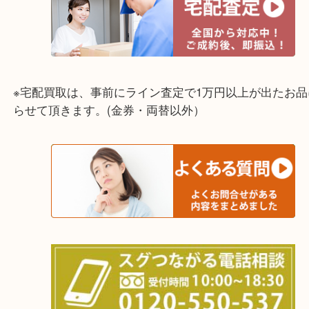
☆出張買取エリア☆
兵庫県,灘区,東灘区,北区,芦屋市,西宮市,明石市,尼崎
※宅配買取は、事前にライン査定で1万円以上が出た
らせて頂きます。(金券・両替以外）