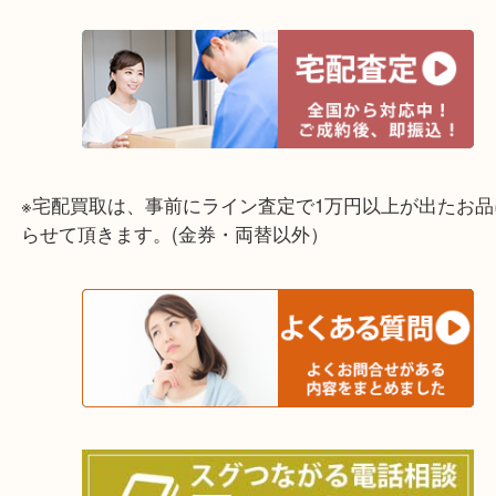
☆出張買取エリア☆
兵庫県,灘区,東灘区,北区,芦屋市,西宮市,明石市,尼崎
※宅配買取は、事前にライン査定で1万円以上が出た