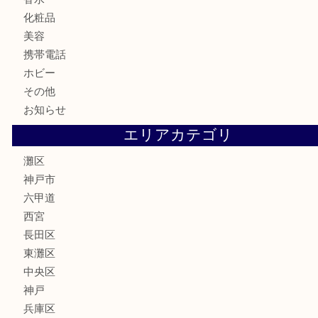
古銭
お酒
切手
金券・商品券
鉄道模型
テレホンカード
株主優待券
はがき
骨董品
古美術品
家電
喫煙具
電動工具
文房具
釣り具
楽器