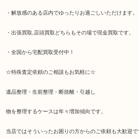
・神戸市灘区,神戸市東灘区,西宮,神戸市北区,西宮,明
で顧客満足度No1を目指しております買取専門店 大
スタ六甲店です。土日祝日休まず営業中。出張買取,
大歓迎です！
・JR六甲道駅を降りてバスローターリーがある側、
る目の前のショッピングモール「フォレスタ」のB1
がございます。
⇒駅を降りて直ぐのフォレスタの入り口はB1となっ
・解放感のある店内でゆったりお過ごしいただけま
・出張買取,店頭買取どちらもその場で現金買取です