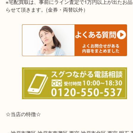
兵庫県,灘区,東灘区,北区,芦屋市,西宮市,明石市,尼崎
※宅配買取は、事前にライン査定で1万円以上が出た
らせて頂きます。(金券・両替以外）