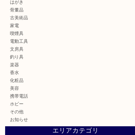
金製品
銀製品
ブランド
時計
カメラ
食器
金貨
記念メダル
古銭
お酒
切手
金券・商品券
鉄道模型
テレホンカード
株主優待券
はがき