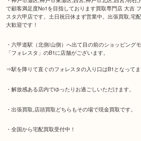
☆当店の特徴☆
・神戸市灘区,神戸市東灘区,西宮,神戸市北区,西宮,明
で顧客満足度No1を目指しております買取専門店 大
スタ六甲店です。土日祝日休まず営業中。出張買取,
大歓迎です！
・六甲道駅（北側/山側）へ出て目の前のショッピン