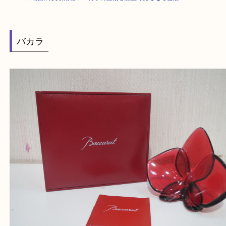
HOME
>
最新の買取情報
>
バカラの置物を灘区で売るなら当店へ
バカラ