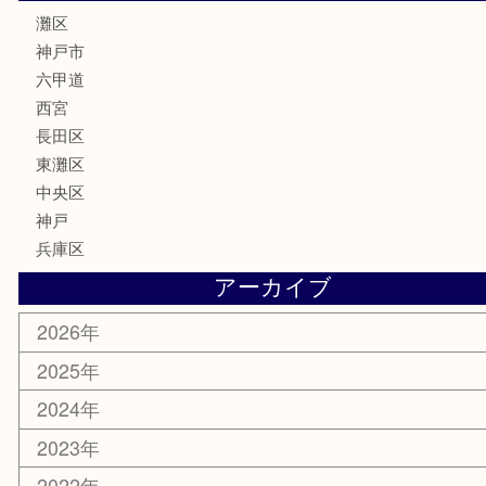
骨董品
古美術品
家電
喫煙具
電動工具
文房具
釣り具
楽器
香水
化粧品
美容
携帯電話
ホビー
その他
お知らせ