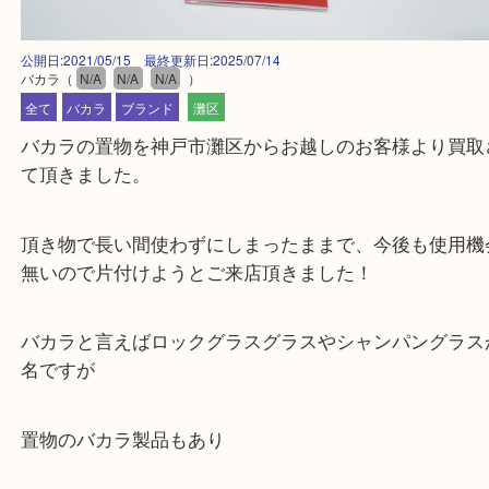
公開日:2021/05/15 最終更新日:2025/07/14
バカラ
（
N/A
N/A
N/A
）
全て
バカラ
ブランド
灘区
バカラの置物を神戸市灘区からお越しのお客様より
て頂きました。
頂き物で長い間使わずにしまったままで、今後も使
無いので片付けようとご来店頂きました！
バカラと言えばロックグラスグラスやシャンパング