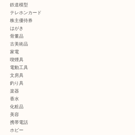
時計
カメラ
食器
金貨
記念メダル
古銭
お酒
切手
金券・商品券
鉄道模型
テレホンカード
株主優待券
はがき
骨董品
古美術品
家電
喫煙具