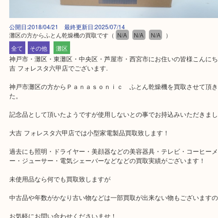
公開日:2018/04/21 最終更新日:2025/07/14
灘区の方からふとん乾燥機の買取です
（
N/A
N/A
N/A
）
全て
その他
灘区
神戸市・灘区・東灘区・中央区・芦屋市・西宮市にお住いの皆様こん
吉 フォレスタ六甲店でございます.
神戸市灘区の方からＰａｎａｓｏｎｉｃ ふとん乾燥機を買取させ
た。
記念品として頂いたようですが使用しないとの事でお持込みいただ
大吉 フォレスタ六甲店では小型家電製品買取致します！
過去にも照明・ドライヤー・美顔器などの美容器具・テレビ・コー