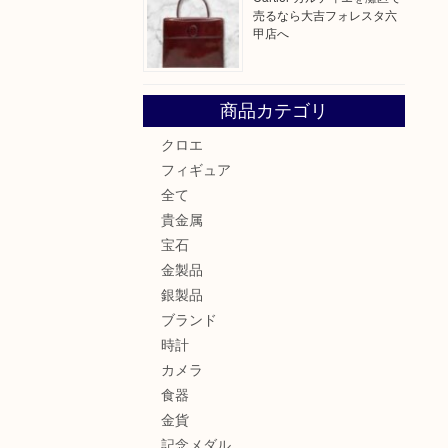
売るなら大吉フォレスタ六
甲店へ
商品カテゴリ
クロエ
フィギュア
全て
貴金属
宝石
金製品
銀製品
ブランド
時計
カメラ
食器
金貨
記念メダル