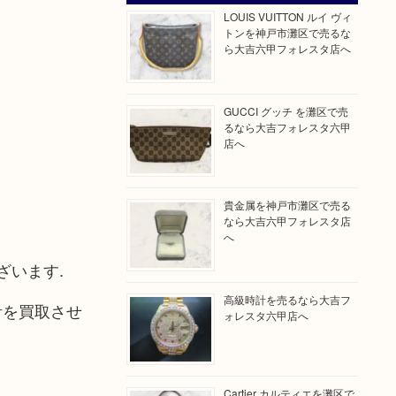
LOUIS VUITTON ルイ ヴィ
トンを神戸市灘区で売るな
ら大吉六甲フォレスタ店へ
GUCCI グッチ を灘区で売
るなら大吉フォレスタ六甲
店へ
貴金属を神戸市灘区で売る
なら大吉六甲フォレスタ店
へ
ざいます.
高級時計を売るなら大吉フ
計を買取させ
ォレスタ六甲店へ
Cartier カルティエを灘区で