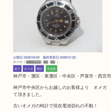
公開日:2026/04/20 最終更新日:2026/01/22
オメガ
（
）
OMEGA オメガ
N/A
N/A
全て
オメガ
時計
中央区
神戸市・灘区・東灘区・中央区・芦屋市・西宮市
神戸市中央区からお越しのお客様より オメガ
て頂きました。
古いオメガの時計で現在電池切れの不動！