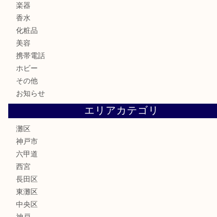
カメラ
食器
金貨
記念メダル
古銭
お酒
切手
金券・商品券
鉄道模型
テレホンカード
株主優待券
はがき
骨董品
古美術品
家電
喫煙具