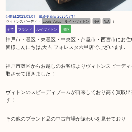
公開日:2023/03/01 最終更新日:2025/07/14
ヴィトンスピーディ
（
Louis Vuitton ルイ・ヴィトン
N/A
N/A
）
全て
ブランド
ルイヴィトン
灘区
神戸市・灘区・東灘区・中央区・芦屋市・西宮市に
皆様こんにちは,大吉 フォレスタ六甲店でございます
神戸市灘区からお越しのお客様よりヴィトンスピー
取させて頂きました！
ヴィトンのスピーディブームが再来しており高く買