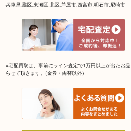
☆出張買取エリア☆
兵庫県,灘区,東灘区,北区,芦屋市,西宮市,明石市,尼崎