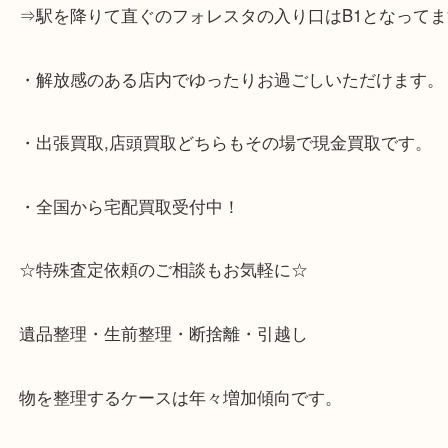
☆当店の特徴☆
・神戸市灘区,神戸市東灘区,西宮,神戸市北区,西宮,明
で顧客満足度No1を目指しております買取専門店 大
スタ六甲店です。土日祝日休まず営業中。出張買取,
大歓迎です！
・JR六甲道駅を降りてバスローターリーがある側、
る目の前のショッピングモール「フォレスタ」のB1
がございます。
⇒駅を降りて直ぐのフォレスタの入り口はB1となっ