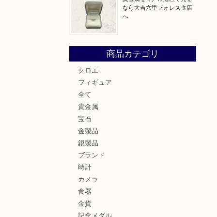
なら大吉六甲フォレスタ店
へ
商品カテゴリ
クロエ
フィギュア
全て
貴金属
宝石
金製品
銀製品
ブランド
時計
カメラ
食器
金貨
記念メダル