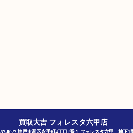
買取大吉 フォレスタ六甲店
657-0027 神戸市灘区永手町4丁目2番１ フォレスタ六甲 地下