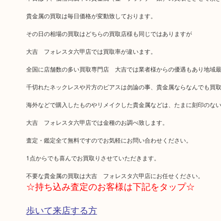
貴金属の買取は毎日価格が変動致しております。
その日の相場の買取はどちらの買取店様も同じではありますが
大吉 フォレスタ六甲店では買取率が違います。
全国に店舗数の多い買取専門店 大吉では業者様からの優遇もあり地域
千切れたネックレスや片方のピアスは勿論の事、貴金属ならなんでも買
海外などで購入したものやリメイクした貴金属などは、たまに刻印のな
大吉 フォレスタ六甲店では金種のお調べ致します。
査定・鑑定全て無料ですのでお気軽にお問い合わせください。
1点からでも喜んでお買取りさせていただきます。
不要な貴金属の買取は大吉 フォレスタ六甲店にお任せください。
☆持ち込み査定のお客様は下記をタップ☆
歩いて来店する方