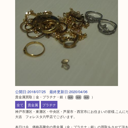
公開日:2018/07/25 最終更新日:2020/04/06
貴金属買取｜金・プラチナ・銀
（
）
N/A
N/A
N/A
全て
貴金属
プラチナ
神戸市灘区・東灘区・中央区・芦屋市・西宮市にお住まいの皆様,こんにち
大吉 フォレスタ六甲店でございます。
本日は今、価格高騰中の貴金属（金・プラチナ・銀）の買取をさせて頂